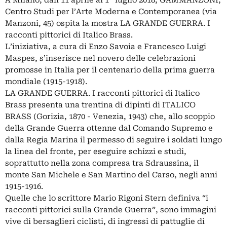
A Milano, dall’11 aprile al 1° luglio 2018, GAMMANZONI,
Centro Studi per l’Arte Moderna e Contemporanea (via
Manzoni, 45) ospita la mostra LA GRANDE GUERRA. I
racconti pittorici di Italico Brass.
L’iniziativa, a cura di Enzo Savoia e Francesco Luigi
Maspes, s’inserisce nel novero delle celebrazioni
promosse in Italia per il centenario della prima guerra
mondiale (1915-1918).
LA GRANDE GUERRA. I racconti pittorici di Italico
Brass presenta una trentina di dipinti di ITALICO
BRASS (Gorizia, 1870 - Venezia, 1943) che, allo scoppio
della Grande Guerra ottenne dal Comando Supremo e
dalla Regia Marina il permesso di seguire i soldati lungo
la linea del fronte, per eseguire schizzi e studi,
soprattutto nella zona compresa tra Sdraussina, il
monte San Michele e San Martino del Carso, negli anni
1915-1916.
Quelle che lo scrittore Mario Rigoni Stern definiva “i
racconti pittorici sulla Grande Guerra”, sono immagini
vive di bersaglieri ciclisti, di ingressi di pattuglie di