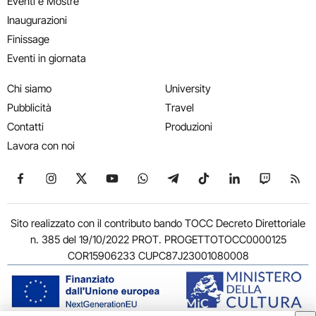
Eventi e Mostre
Inaugurazioni
Finissage
Eventi in giornata
Chi siamo
University
Pubblicità
Travel
Contatti
Produzioni
Lavora con noi
Seguici su Facebook
Seguici su Instagram
Seguici su X
Seguici su YouTube
Seguici su WhatsApp
Seguici su Telegram
Seguici su TikTok
Seguici su Link
Seguici su
Segui
Sito realizzato con il contributo bando TOCC Decreto Direttoriale
n. 385 del 19/10/2022 PROT. PROGETTOTOCC0000125
COR15906233 CUPC87J23001080008