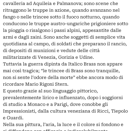
cavalleria ad Aquileia e Palmanova; sono scene che
ritraggono le truppe in azione, quando avanzano nel
fango o nelle trincee sotto il fuoco notturno, quando
conducono le truppe austro-ungariche prigioniere sotto
la pioggia o risalgono i passi alpini, appesantite dalle
armi e dagli zaini. Sono anche soggetti di semplice vita
quotidiana al campo, di soldati che preparano il rancio,
di depositi di munizioni e vedute delle città
militarizzate di Venezia, Gorizia e Udine.
Tuttavia la guerra dipinta da Italico Brass non appare
mai così tragica; “le trincee di Brass sono tranquille,
non si sente l’odore della morte” ebbe ancora modo di
ricordare Mario Rigoni Stern.
E questo grazie al suo linguaggio pittorico,
prevalentemente lirico e influenzato, dopo i soggiorni
di studio a Monaco e a Parigi, dove conobbe gli
Impressionisti, dalla cultura veneziana di Ricci, Tiepolo
e Guardi.
Nella sua pittura, l’aria, la luce e il colore si fondono e