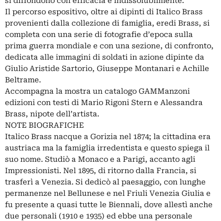
si diffondono con efficacia e indissolubilmente.
Il percorso espositivo, oltre ai dipinti di Italico Brass
provenienti dalla collezione di famiglia, eredi Brass, si
completa con una serie di fotografie d’epoca sulla
prima guerra mondiale e con una sezione, di confronto,
dedicata alle immagini di soldati in azione dipinte da
Giulio Aristide Sartorio, Giuseppe Montanari e Achille
Beltrame.
Accompagna la mostra un catalogo GAMManzoni
edizioni con testi di Mario Rigoni Stern e Alessandra
Brass, nipote dell’artista.
NOTE BIOGRAFICHE
Italico Brass nacque a Gorizia nel 1874; la cittadina era
austriaca ma la famiglia irredentista e questo spiega il
suo nome. Studiò a Monaco e a Parigi, accanto agli
Impressionisti. Nel 1895, di ritorno dalla Francia, si
trasferì a Venezia. Si dedicò al paesaggio, con lunghe
permanenze nel Bellunese e nel Friuli Venezia Giulia e
fu presente a quasi tutte le Biennali, dove allestì anche
due personali (1910 e 1935) ed ebbe una personale