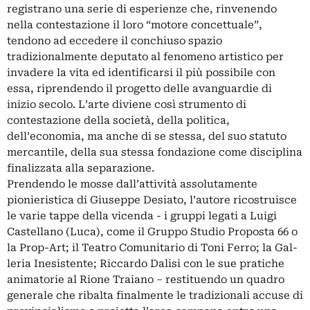
registrano una serie di esperienze che, rinvenendo
nella contestazione il loro “motore concettuale”,
tendono ad eccedere il conchiuso spazio
tradizionalmente de­putato al fenomeno artistico per
invadere la vita ed identificarsi il più possibile con
essa, riprendendo il progetto delle avanguardie di
inizio secolo. L’arte diviene così strumento di
contestazione della società, della politica,
dell’economia, ma anche di se stessa, del suo sta­tuto
mercantile, della sua stessa fondazione come disciplina
finalizzata alla separazione.
Prendendo le mosse dall’attività assolutamente
pionieristica di Giuseppe Desiato, l’autore ricostruisce
le varie tappe della vicenda - i gruppi legati a Luigi
Castellano (Luca), come il Gruppo Studio Proposta 66 o
la Prop-Art; il Teatro Comunitario di Toni Ferro; la Gal­
leria Inesistente; Riccardo Dalisi con le sue pratiche
animatorie al Rione Traiano – resti­tuendo un quadro
generale che ribalta finalmente le tradizionali accuse di