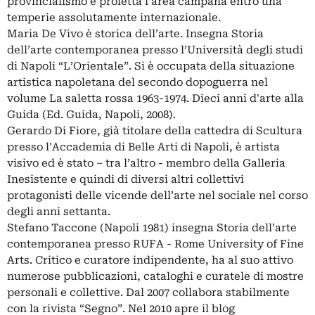
provincialismo e proietta l’area campana entro una
temperie assolutamente internazionale.
Maria De Vivo è storica dell’arte. Insegna Storia
dell’arte contemporanea presso l’Università degli studi
di Napoli “L’Orientale”. Si è occupata della situazione
artistica napoletana del secondo dopoguerra nel
volume La saletta rossa 1963-1974. Dieci anni d'arte alla
Guida (Ed. Guida, Napoli, 2008).
Gerardo Di Fiore, già titolare della cattedra di Scultura
presso l'Accademia di Belle Arti di Napoli, è artista
visivo ed è stato – tra l’altro - membro della Galleria
Inesistente e quindi di diversi altri collettivi
protagonisti delle vicende dell’arte nel sociale nel corso
degli anni settanta.
Stefano Taccone (Napoli 1981) insegna Storia dell’arte
contemporanea presso RUFA - Rome University of Fine
Arts. Critico e curatore indipendente, ha al suo attivo
numerose pubblicazio­ni, cataloghi e curatele di mostre
personali e collettive. Dal 2007 collabora stabilmente
con la rivista “Segno”. Nel 2010 apre il blog