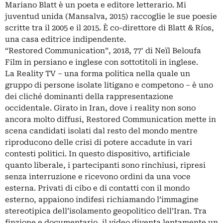
Mariano Blatt è un poeta e editore letterario. Mi
juventud unida (Mansalva, 2015) raccoglie le sue poesie
scritte tra il 2005 e il 2015. È co-direttore di Blatt & Ríos,
una casa editrice indipendente.
“Restored Communication”, 2018, 77' di Neïl Beloufa
Film in persiano e inglese con sottotitoli in inglese.
La Reality TV – una forma politica nella quale un
gruppo di persone isolate litigano e competono – è uno
dei cliché dominanti della rappresentazione
occidentale. Girato in Iran, dove i reality non sono
ancora molto diffusi, Restored Communication mette in
scena candidati isolati dal resto del mondo mentre
riproducono delle crisi di potere accadute in vari
contesti politici. In questo dispositivo, artificiale
quanto liberale, i partecipanti sono rinchiusi, ripresi
senza interruzione e ricevono ordini da una voce
esterna. Privati di cibo e di contatti con il mondo
esterno, appaiono indifesi richiamando l’immagine
stereotipica dell’isolamento geopolitico dell’Iran. Tra
finzione e documentario, il video diventa lentamente un