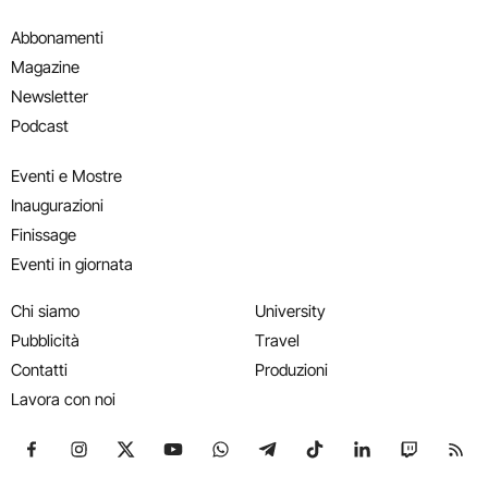
Abbonamenti
Magazine
Newsletter
Podcast
Eventi e Mostre
Inaugurazioni
Finissage
Eventi in giornata
Chi siamo
University
Pubblicità
Travel
Contatti
Produzioni
Lavora con noi
Seguici su Facebook
Seguici su Instagram
Seguici su X
Seguici su YouTube
Seguici su WhatsApp
Seguici su Telegram
Seguici su TikTok
Seguici su Link
Seguici su
Segui