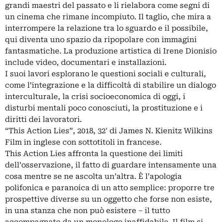
grandi maestri del passato e li rielabora come segni di
un cinema che rimane incompiuto. Il taglio, che mira a
interrompere la relazione tra lo sguardo e il possibile,
qui diventa uno spazio da ripopolare con immagini
fantasmatiche. La produzione artistica di Irene Dionisio
include video, documentari e installazioni.
I suoi lavori esplorano le questioni sociali e culturali,
come l’integrazione e la difficoltà di stabilire un dialogo
interculturale, la crisi socioeconomica di oggi, i
disturbi mentali poco conosciuti, la prostituzione e i
diritti dei lavoratori.
“This Action Lies”, 2018, 32' di James N. Kienitz Wilkins
Film in inglese con sottotitoli in francese.
This Action Lies affronta la questione dei limiti
dell’osservazione, il fatto di guardare intensamente una
cosa mentre se ne ascolta un’altra. È l’apologia
polifonica e paranoica di un atto semplice: proporre tre
prospettive diverse su un oggetto che forse non esiste,
in una stanza che non può esistere – il tutto
accompagnato da un monologo inaffidabile. Il film si