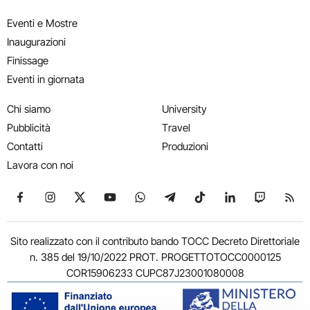
Eventi e Mostre
Inaugurazioni
Finissage
Eventi in giornata
Chi siamo
University
Pubblicità
Travel
Contatti
Produzioni
Lavora con noi
Seguici su Facebook
Seguici su Instagram
Seguici su X
Seguici su YouTube
Seguici su WhatsApp
Seguici su Telegram
Seguici su TikTok
Seguici su Link
Seguici su
Segui
Sito realizzato con il contributo bando TOCC Decreto Direttoriale
n. 385 del 19/10/2022 PROT. PROGETTOTOCC0000125
COR15906233 CUPC87J23001080008