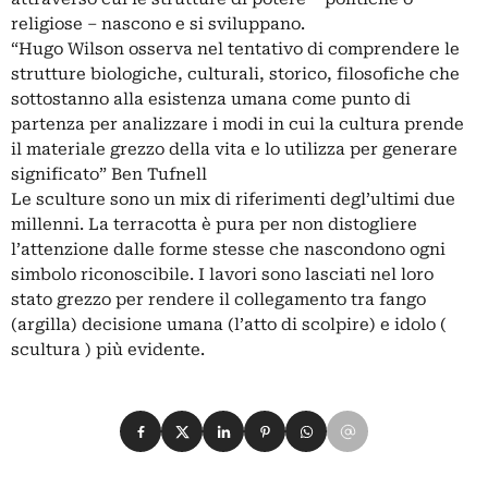
religiose – nascono e si sviluppano.
“Hugo Wilson osserva nel tentativo di comprendere le
strutture biologiche, culturali, storico, filosofiche che
sottostanno alla esistenza umana come punto di
partenza per analizzare i modi in cui la cultura prende
il materiale grezzo della vita e lo utilizza per generare
significato” Ben Tufnell
Le sculture sono un mix di riferimenti degl’ultimi due
millenni. La terracotta è pura per non distogliere
l’attenzione dalle forme stesse che nascondono ogni
simbolo riconoscibile. I lavori sono lasciati nel loro
stato grezzo per rendere il collegamento tra fango
(argilla) decisione umana (l’atto di scolpire) e idolo (
scultura ) più evidente.
Condividi su Facebook
Condividi su X
Condividi su LinkedIn
Condividi su Pinterest
Condividi su WhatsApp
Condividi su Email