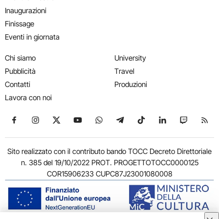
Inaugurazioni
Finissage
Eventi in giornata
Chi siamo
University
Pubblicità
Travel
Contatti
Produzioni
Lavora con noi
Seguici su Facebook
Seguici su Instagram
Seguici su X
Seguici su YouTube
Seguici su WhatsApp
Seguici su Telegram
Seguici su TikTok
Seguici su Link
Seguici su
Segui
Sito realizzato con il contributo bando TOCC Decreto Direttoriale
n. 385 del 19/10/2022 PROT. PROGETTOTOCC0000125
COR15906233 CUPC87J23001080008