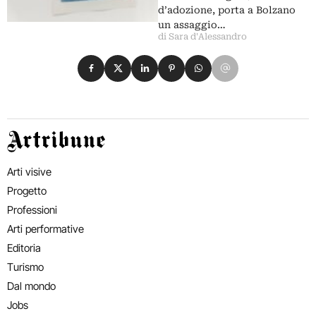
d’adozione, porta a Bolzano
un assaggio…
di Sara d'Alessandro
Condividi su Facebook
Condividi su X
Condividi su LinkedIn
Condividi su Pinterest
Condividi su WhatsApp
Condividi su Email
Artribune
Arti visive
Progetto
Professioni
Arti performative
Editoria
Turismo
Dal mondo
Jobs