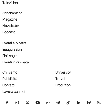
Television
Abbonamenti
Magazine
Newsletter
Podcast
Eventi e Mostre
Inaugurazioni
Finissage
Eventi in giornata
Chi siamo
University
Pubblicità
Travel
Contatti
Produzioni
Lavora con noi
Seguici su Facebook
Seguici su Instagram
Seguici su X
Seguici su YouTube
Seguici su WhatsApp
Seguici su Telegram
Seguici su TikTok
Seguici su Link
Seguici su
Segui