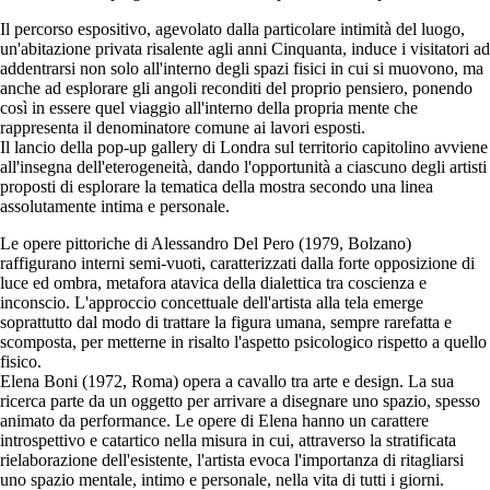
Il percorso espositivo, agevolato dalla particolare intimità del luogo,
un'abitazione privata risalente agli anni Cinquanta, induce i visitatori ad
addentrarsi non solo all'interno degli spazi fisici in cui si muovono, ma
anche ad esplorare gli angoli reconditi del proprio pensiero, ponendo
così in essere quel viaggio all'interno della propria mente che
rappresenta il denominatore comune ai lavori esposti.
Il lancio della pop-up gallery di Londra sul territorio capitolino avviene
all'insegna dell'eterogeneità, dando l'opportunità a ciascuno degli artisti
proposti di esplorare la tematica della mostra secondo una linea
assolutamente intima e personale.
Le opere pittoriche di Alessandro Del Pero (1979, Bolzano)
raffigurano interni semi-vuoti, caratterizzati dalla forte opposizione di
luce ed ombra, metafora atavica della dialettica tra coscienza e
inconscio. L'approccio concettuale dell'artista alla tela emerge
soprattutto dal modo di trattare la figura umana, sempre rarefatta e
scomposta, per metterne in risalto l'aspetto psicologico rispetto a quello
fisico.
Elena Boni (1972, Roma) opera a cavallo tra arte e design. La sua
ricerca parte da un oggetto per arrivare a disegnare uno spazio, spesso
animato da performance. Le opere di Elena hanno un carattere
introspettivo e catartico nella misura in cui, attraverso la stratificata
rielaborazione dell'esistente, l'artista evoca l'importanza di ritagliarsi
uno spazio mentale, intimo e personale, nella vita di tutti i giorni.