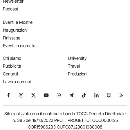
Newsletter
Podcast
Eventi e Mostre
Inaugurazioni
Finissage
Eventi in giornata
Chi siamo
University
Pubblicità
Travel
Contatti
Produzioni
Lavora con noi
Seguici su Facebook
Seguici su Instagram
Seguici su X
Seguici su YouTube
Seguici su WhatsApp
Seguici su Telegram
Seguici su TikTok
Seguici su Link
Seguici su
Segui
Sito realizzato con il contributo bando TOCC Decreto Direttoriale
n. 385 del 19/10/2022 PROT. PROGETTOTOCC0000125
COR15906233 CUPC87J23001080008