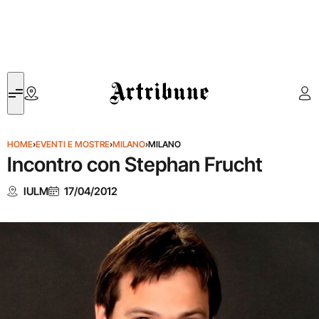
Artribune
HOME
›
EVENTI E MOSTRE
›
MILANO
›
MILANO
Incontro con Stephan Frucht
IULM
17/04/2012