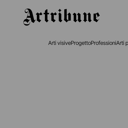
Artribune
Arti visive
Progetto
Professioni
Arti 