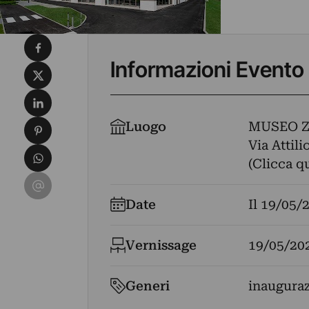
Condividi su Facebook
Informazioni Evento
Condividi su X
Condividi su LinkedIn
Condividi su Pinterest
Luogo
MUSEO 
Via Attil
Condividi su WhatsApp
(Clicca q
Condividi su Email
Date
Il
19/05/
Vernissage
19/05/20
Generi
inaugura