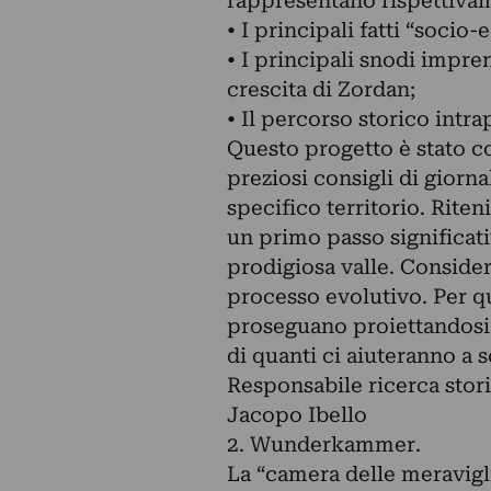
rappresentano rispettiva
• I principali fatti “socio
• I principali snodi impre
crescita di Zordan;
• Il percorso storico intra
Questo progetto è stato co
preziosi consigli di giorna
specifico territorio. Rit
un primo passo significat
prodigiosa valle. Conside
processo evolutivo. Per q
proseguano proiettandosi v
di quanti ci aiuteranno a 
Responsabile ricerca stor
Jacopo Ibello
2. Wunderkammer.
La “camera delle meravigl