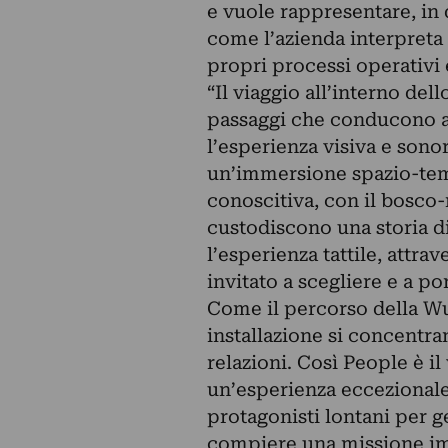
e vuole rappresentare, in
come l’azienda interpreta l
propri processi operativi e
“Il viaggio all’interno del
passaggi che conducono a 
l’esperienza visiva e sonor
un’immersione spazio-temp
conoscitiva, con il bosco-
custodiscono una storia d
l’esperienza tattile, attra
invitato a scegliere e a po
Come il percorso della W
installazione si concentra
relazioni. Così People è i
un’esperienza eccezionale, 
protagonisti lontani per g
compiere una missione imp