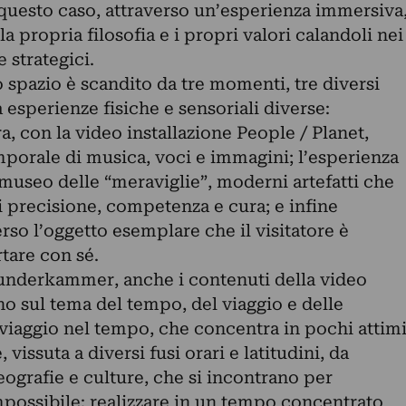
 questo caso, attraverso un’esperienza immersiva
a propria filosofia e i propri valori calandoli nei
 strategici.
lo spazio è scandito da tre momenti, tre diversi
esperienze fisiche e sensoriali diverse:
a, con la video installazione People / Planet,
orale di musica, voci e immagini; l’esperienza
museo delle “meraviglie”, moderni artefatti che
i precisione, competenza e cura; e infine
verso l’oggetto esemplare che il visitatore è
rtare con sé.
underkammer, anche i contenuti della video
no sul tema del tempo, del viaggio e delle
l viaggio nel tempo, che concentra in pochi attim
vissuta a diversi fusi orari e latitudini, da
eografie e culture, che si incontrano per
ossibile: realizzare in un tempo concentrato