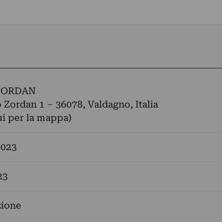
ZORDAN
io Zordan 1 – 36078, Valdagno, Italia
ui per la mappa)
2023
23
zione