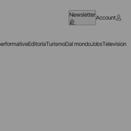
Newsletter
Account
performative
Editoria
Turismo
Dal mondo
Jobs
Television