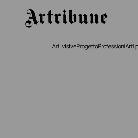
Artribune
Arti visive
Progetto
Professioni
Arti 