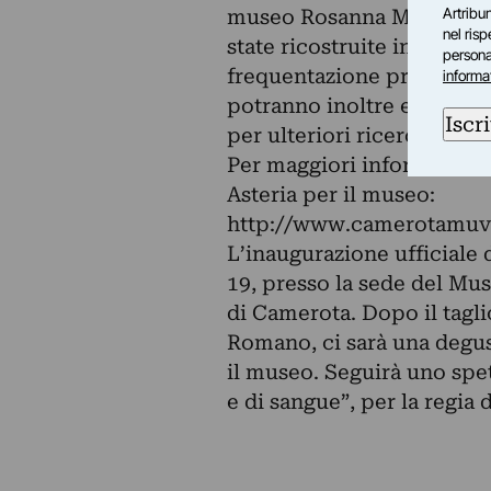
Artribun
museo Rosanna Mazzeo in c
nel ris
state ricostruite in comput
personal
frequentazione preistorica
informa
potranno inoltre essere uti
Iscri
per ulteriori ricerche scie
Per maggiori informazioni 
Asteria per il museo:
http://www.camerotamuv
L’inaugurazione ufficiale 
19, presso la sede del Muse
di Camerota. Dopo il tagli
Romano, ci sarà una degust
il museo. Seguirà uno spet
e di sangue”, per la regia 