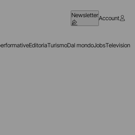
Newsletter
Account
performative
Editoria
Turismo
Dal mondo
Jobs
Television