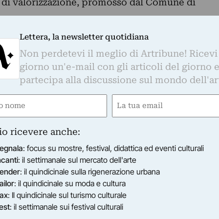
e di valorizzazione, promosso dal Comune di
inestra aperta sul territorio: le tecnologie
Lettera, la newsletter quotidiana
i viaggiare nel tempo e nello spazio alla
Non perdetevi il meglio di Artribune! Ricevi
cantato, sospeso tra il mare e il cielo.
giorno un'e-mail con gli articoli del giorno 
 e una postazione interattiva sono gli strumenti
partecipa alla discussione sul mondo dell'ar
non solo le attrazioni naturalistiche di
uliarità storiche, culturali e religiose.
e
Email
nuovo allestimento è la misteriosa camera
ired)
(Required)
lusivo in cui proiezioni e suoni coinvolgenti
io ricevere anche:
i accedere virtualmente alle più significative
rina di Camerota.
egnala
: focus su mostre, festival, didattica ed eventi culturali
ncanti
: il settimanale sul mercato dell'arte
 rilievo 3D laser scanning hanno permesso ad
ender
: il quindicinale sulla rigenerazione urbana
a prima volta una precisa replica digitale,
ailor
: il quindicinale su moda e cultura
 di questi ambienti, attualmente non visitabili dal
ax
: Il quindicinale sul turismo culturale
est
: il settimanale sui festival culturali
itato scientifico, promosso dalla direttrice del