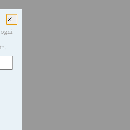
 ogni
e
te.