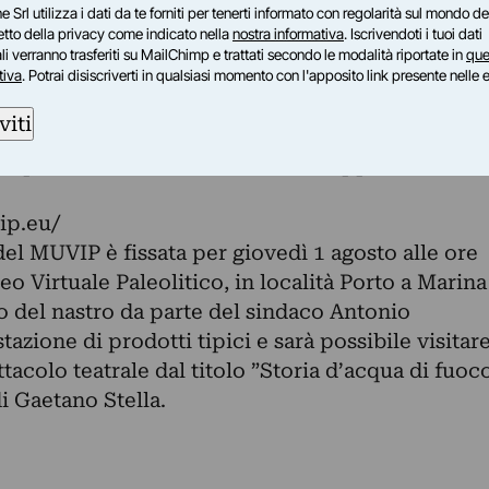
e Srl utilizza i dati da te forniti per tenerti informato con regolarità sul mondo del
ollaborazione con l’Università di Siena, sono
petto della privacy come indicato nella
nostra informativa
. Iscrivendoti i tuoi dati
er grafica le più importanti fasi di
i verranno trasferiti su MailChimp e trattati secondo le modalità riportate in
que
 di ciascuna delle 4 grotte. Tali scansioni
tiva
. Potrai disiscriverti in qualsiasi momento con l'apposito link presente nelle 
lizzate in futuro da Università e centri ricerca
viti
ntifiche.
è possibile consultare il sito sviluppato da
ip.eu/
del MUVIP è fissata per giovedì 1 agosto alle ore
o Virtuale Paleolitico, in località Porto a Marina
o del nastro da parte del sindaco Antonio
azione di prodotti tipici e sarà possibile visitar
tacolo teatrale dal titolo ”Storia d’acqua di fuoc
di Gaetano Stella.