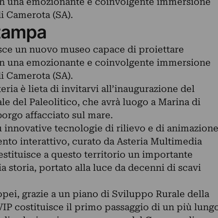
e in una emozionante e coinvolgente immersione
di Camerota (SA).
tampa
asce un nuovo museo capace di proiettare
e in una emozionante e coinvolgente immersione
di Camerota (SA).
ria è lieta di invitarvi all’inaugurazione del
 del Paleolitico, che avrà luogo a Marina di
orgo affacciato sul mare.
iù innovative tecnologie di rilievo e di animazion
mento interattivo, curato da Asteria Multimedia
restituisce a questo territorio un importante
ia storia, portato alla luce da decenni di scavi
opei, grazie a un piano di Sviluppo Rurale della
P costituisce il primo passaggio di un più lung