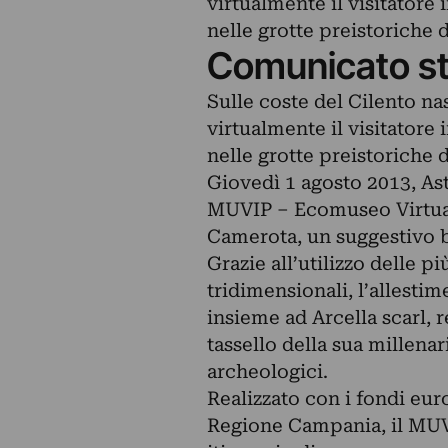
virtualmente il visitator
nelle grotte preistoriche 
Comunicato s
Sulle coste del Cilento n
virtualmente il visitator
nelle grotte preistoriche 
Giovedì 1 agosto 2013, Aste
MUVIP – Ecomuseo Virtuale
Camerota, un suggestivo b
Grazie all’utilizzo delle p
tridimensionali, l’allesti
insieme ad Arcella scarl, 
tassello della sua millenar
archeologici.
Realizzato con i fondi eur
Regione Campania, il MUVI