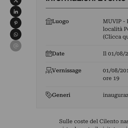
Condividi su LinkedIn
Condividi su Pinterest
Luogo
MUVIP -
località 
Condividi su WhatsApp
(Clicca q
Condividi su Email
Date
Il
01/08/
Vernissage
01/08/20
ore 19
Generi
inaugura
Sulle coste del Cilento n