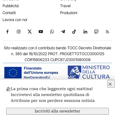
Pubblicità
Travel
Contatti
Produzioni
Lavora con noi
Seguici su Facebook
Seguici su Instagram
Seguici su X
Seguici su YouTube
Seguici su WhatsApp
Seguici su Telegram
Seguici su TikTok
Seguici su Link
Seguici su
Segui
Sito realizzato con il contributo bando TOCC Decreto Direttoriale
n. 385 del 19/10/2022 PROT. PROGETTOTOCC0000125
COR15906233 CUPC87J23001080008
La prima cosa che leggerete ogni mattina!
© 2011-2026 ARTRIBUNE srl – Corso Vittorio Emanuele II, 287 –
Iscrivetevi alla newsletter quotidiana di
00186 Roma - P.I. 11381581005
Artribune per non perdere nessuna notizia
Privacy: Responsabile della protezione dei dati personali
ARTRIBUNE srl – Corso Vittorio Emanuele II, 287 – 00186 Roma
Iscriviti alla newsletter
Termini e condizioni
Privacy Policy
Cookie Policy
Credits