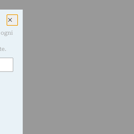
 ogni
e
te.
i