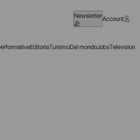
Newsletter
Account
performative
Editoria
Turismo
Dal mondo
Jobs
Television