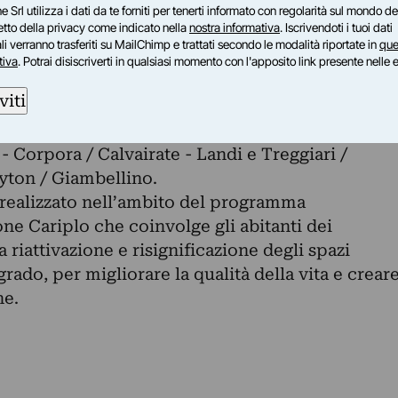
 è inserita la call Indagine Milano – aperta dal
e Srl utilizza i dati da te forniti per tenerti informato con regolarità sul mondo del
petto della privacy come indicato nella
nostra informativa
. Iscrivendoti i tuoi dati
che ha preso in esame drammaturgie multiformi e
i verranno trasferiti su MailChimp e trattati secondo le modalità riportate in
que
linguaggi complessi e differenti (dalla narrazione
tiva
. Potrai disiscriverti in qualsiasi momento con l'apposito link presente nelle 
deo arte, alle landscapes sonore) con un focus
viti
o centrali della città di Milano. Di seguito gli
quartieri dove si sta svolgendo il loro lavoro:
 Corpora / Calvairate - Landi e Treggiari /
yton / Giambellino.
realizzato nell’ambito del programma
ne Cariplo che coinvolge gli abitanti dei
a riattivazione e risignificazione degli spazi
egrado, per migliorare la qualità della vita e crear
ne.