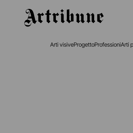
Artribune
Arti visive
Progetto
Professioni
Arti 