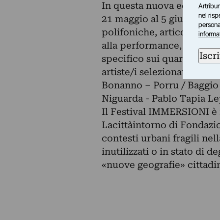
In questa nuova edizione si
Artribun
nel ris
21 maggio al 5 giugno – 
personal
polifoniche, articolate in 
informa
alla performance, dalla vi
Iscri
specifico sui quartieri men
artiste/i selezionate/i e i 
Bonanno – Porru / Baggio -
Niguarda - Pablo Tapia Le
Il Festival IMMERSIONI è 
Lacittàintorno di Fondazio
contesti urbani fragili nell
inutilizzati o in stato di d
«nuove geografie» cittadi