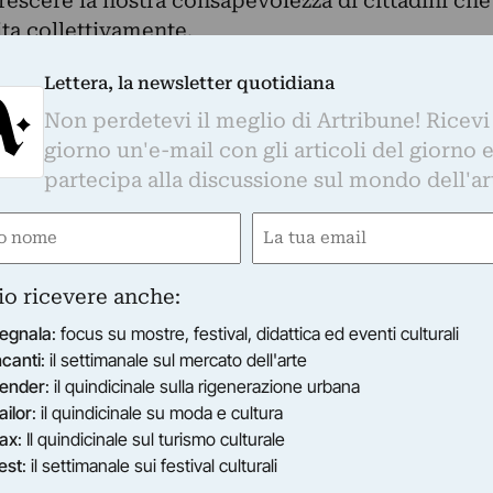
escere la nostra consapevolezza di cittadini che
ita collettivamente.
l Festival IMMERSIONI. laboratorio di linguaggi
Lettera, la newsletter quotidiana
, in programma dal 9 al 14 settembre negli spazi
duce insieme a mare culturale urbano con la
Non perdetevi il meglio di Artribune! Ricevi
rea Capaldi. Nucleo di questa prima edizione, la
giorno un'e-mail con gli articoli del giorno 
udi e residenze artistiche che hanno messo al
partecipa alla discussione sul mondo dell'ar
ista, i cittadini e il loro immaginario: il lavoro
e
Email
pate, esito della call Indagine Milano con i
gatorio)
(Obbligatorio)
ri non centrali della città; lo spettacolo I
io ricevere anche:
lletto Civile, un lavoro di ricerca tra società e
 madrigali di Monteverdi; la rassegna dedicata agl
egnala
: focus su mostre, festival, didattica ed eventi culturali
immerse a cura di Audible (Milano Bandita;
ncanti
: il settimanale sul mercato dell'arte
lia; Due indagini a confronto); il Premio Carlo
ender
: il quindicinale sulla rigenerazione urbana
ailor
: il quindicinale su moda e cultura
zione del testo vincitore della call ConTest
ax
: Il quindicinale sul turismo culturale
romozione sociale per la lotta contro le
est
: il settimanale sui festival culturali
ondo dello spettacolo.