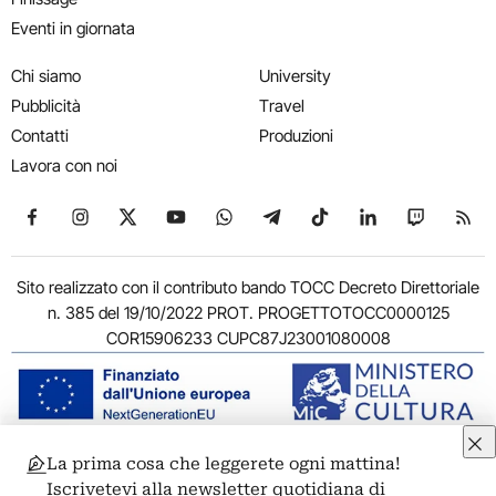
Eventi in giornata
Chi siamo
University
Pubblicità
Travel
Contatti
Produzioni
Lavora con noi
Seguici su Facebook
Seguici su Instagram
Seguici su X
Seguici su YouTube
Seguici su WhatsApp
Seguici su Telegram
Seguici su TikTok
Seguici su Link
Seguici su
Segui
Sito realizzato con il contributo bando TOCC Decreto Direttoriale
n. 385 del 19/10/2022 PROT. PROGETTOTOCC0000125
COR15906233 CUPC87J23001080008
La prima cosa che leggerete ogni mattina!
© 2011-2026 ARTRIBUNE srl – Corso Vittorio Emanuele II, 287 –
Iscrivetevi alla newsletter quotidiana di
00186 Roma - P.I. 11381581005