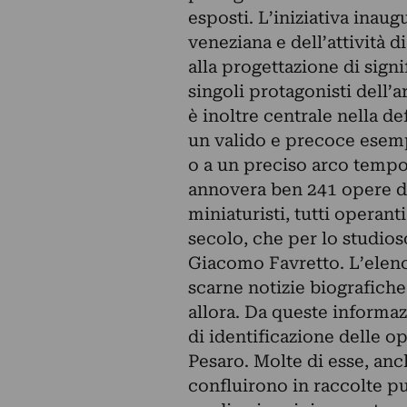
esposti. L’iniziativa inau
veneziana e dell’attività di
alla progettazione di sign
singoli protagonisti dell’ar
è inoltre centrale nella de
un valido e precoce esem
o a un preciso arco tempor
annovera ben 241 opere di c
miniaturisti, tutti operant
secolo, che per lo studios
Giacomo Favretto. L’elenco
scarne notizie biografiche 
allora. Da queste informaz
di identificazione delle o
Pesaro. Molte di esse, anc
confluirono in raccolte pu