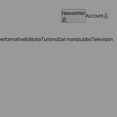
Newsletter
Account
performative
Editoria
Turismo
Dal mondo
Jobs
Television