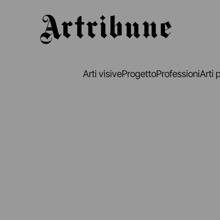
Artribune
Arti visive
Progetto
Professioni
Arti 