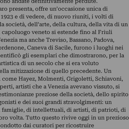
 sono andate definitivamente perdute.
aro presenta, offre un’occasione unica di
1923 e di vedere, di nuovo riuniti, i volti di
 società, dell’arte, della cultura, della vita di un
l capoluogo veneto si estende fino al Friuli
Venezia ma anche Treviso, Bassano, Padova,
ordenone, Caneva di Sacile, furono i luoghi nei
identificò gli esemplari che dimostrarono, per la
rtistica di un secolo che si era voluto
ella mitizzazione di quello precedente. Un
i come Hayez, Molmenti, Grigoletti, Schiavoni,
perti, artisti che a Venezia avevano vissuto, si
estimonianze preziose della società, dello spirito
gonisti e dei suoi grandi stravolgimenti: un
miglie, di intellettuali, di artisti, di patrioti, di
loro volta. Tutto questo rivive oggi in un prezioso
condotto dai curatori per ricostruire