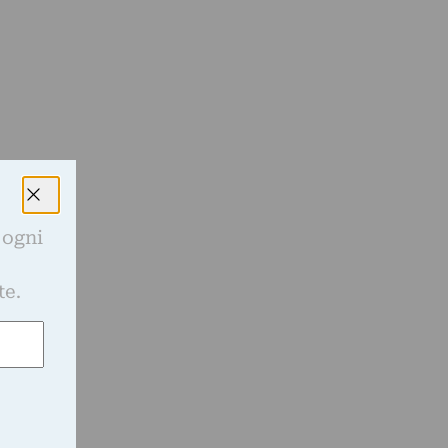
 ogni
e
te.
,