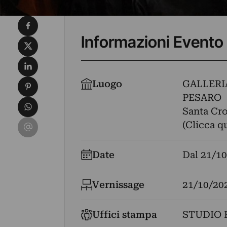
Condividi su Facebook
Informazioni Evento
Condividi su X
Condividi su LinkedIn
Condividi su Pinterest
Luogo
GALLERI
PESARO
Condividi su WhatsApp
Santa Cro
Condividi su Email
(Clicca q
Date
Dal
21/10
Vernissage
21/10/20
Uffici stampa
STUDIO 