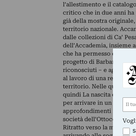
l’allestimento e il catalo
critico che in due anni ha 
già della mostra originale,
territorio nazionale. Acca
dalle collezioni di Ca’ Pes
dell’Accademia, insieme a
che ha permesso di svilup
progetto di Barbantini, tra
riconosciuti – e aggiornate
al lavoro di una rete di stu
territorio. Nelle quattro s
quindi La nascita di un se
Nom
per arrivare in un lungo tr
approfondimenti monografic
(Obbli
Nome
società dell’Ottocento, tra
Vogl
Ritratto verso la modernità
S
arrivando alle soglie del ‘