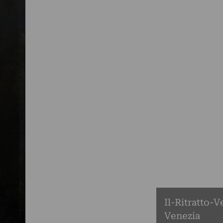
Il-Ritratto-
Venezia