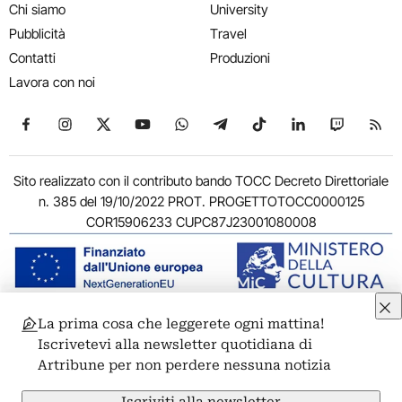
Chi siamo
University
Pubblicità
Travel
Contatti
Produzioni
Lavora con noi
Seguici su Facebook
Seguici su Instagram
Seguici su X
Seguici su YouTube
Seguici su WhatsApp
Seguici su Telegram
Seguici su TikTok
Seguici su Link
Seguici su
Segui
Sito realizzato con il contributo bando TOCC Decreto Direttoriale
n. 385 del 19/10/2022 PROT. PROGETTOTOCC0000125
COR15906233 CUPC87J23001080008
La prima cosa che leggerete ogni mattina!
© 2011-2026 ARTRIBUNE srl – Corso Vittorio Emanuele II, 287 –
Iscrivetevi alla newsletter quotidiana di
00186 Roma - P.I. 11381581005
Artribune per non perdere nessuna notizia
Privacy: Responsabile della protezione dei dati personali
ARTRIBUNE srl – Corso Vittorio Emanuele II, 287 – 00186 Roma