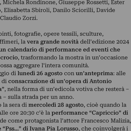
i, Michela Rondinone, Giuseppe Rossetti, Ester
 Elisabetta Sbiroli, Danilo Sciorilli, Davide
Claudio Zorzi.
inti, fotografie, opere tessili, sculture,
ffimeri, la
vera grande novità
dell’edizione 2024
un calendario di performance ed eventi che
ncrocio
, trasformando la mostra in un’occasione
ossa aggregare l’intera comunità.
ggio di
lunedì 26 agosto
con
un’anteprima
: alle
a di
consacrazione di un’opera di Antonio
a”
, nella forma di un’edicola votiva che resterà –
ta – sulla strada per un anno.
 la sera di
mercoledì 28 agosto
, cioè quando la
lle ore 20:30 c’è la
performance “Capriccio” di
ede come protagonista l’attore Francesco Malizia,
“Pss...” di Ivana Pia Lorusso
, che coinvolgerà i