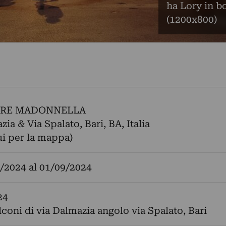
ha Lory in bo
(1200x800)
ERE MADONNELLA
ia & Via Spalato, Bari, BA, Italia
ui per la mappa)
/2024
al
01/09/2024
24
lconi di via Dalmazia angolo via Spalato, Bari