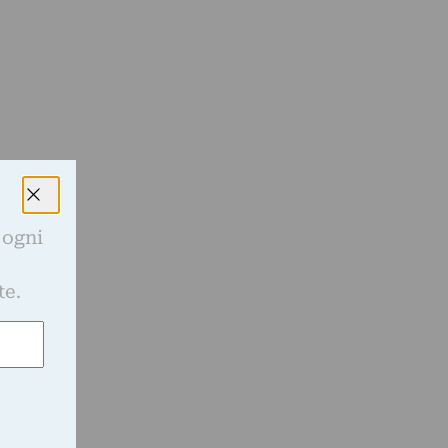
 ogni
e
te.
d