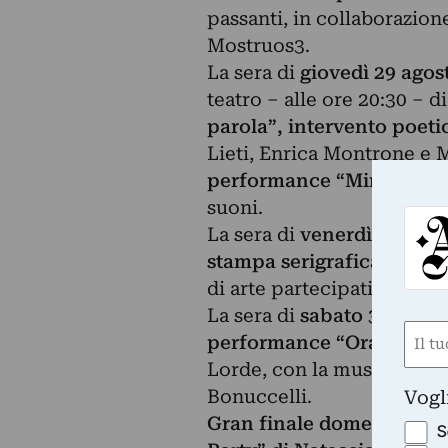
passanti, in collaborazio
Mostruos3.
La sera di
giovedì 29 agos
teatro – alle ore 20:30 – d
parola”, intervento poeti
Lieti, Enrica Montrone e M
performance “Miracolo” 
suoni.
La sera di
venerdì 30 agos
stampa serigrafica di com
di arte partecipativa che 
La sera di
sabato 31 agost
Nom
performance “Oracolo d’e
(Requ
Lorde, con la musica di A
First
Bonuccelli.
Vogl
Gran finale domenica 1 
S