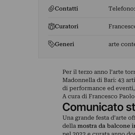
Contatti
Telefono
Curatori
Francesc
Generi
arte con
Per il terzo anno l’arte tor
Madonnella di Bari: 43 artis
di performance ed eventi, 5
A cura di Francesco Paolo
Comunicato s
Una grande festa d’arte off
della
mostra da balcone in
nel 2022 e curata anno do