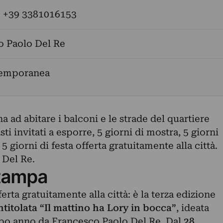
: +39 3381016153
o Paolo Del Re
temporanea
na ad abitare i balconi e le strade del quartiere
ti invitati a esporre, 5 giorni di mostra, 5 giorni
 giorni di festa offerta gratuitamente alla città.
 Del Re.
tampa
erta gratuitamente alla città: è la terza edizione
titolata “Il mattino ha Lory in bocca”
, ideata
po anno da Francesco Paolo Del Re. Dal
28