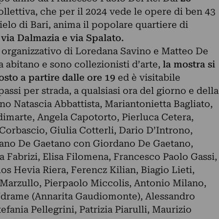
ollettiva, che per il 2024 vede le opere di ben 43
 cielo di Bari, anima il popolare quartiere di
 via Dalmazia e via Spalato.
o organizzativo di Loredana Savino e Matteo De
 abitano e sono collezionisti d’arte,
la mostra si
sto a partire dalle ore 19
ed è visitabile
ssi per strada, a qualsiasi ora del giorno e della
 sono Natascia Abbattista, Mariantonietta Bagliato,
dimarte, Angela Capotorto, Pierluca Cetera,
Corbascio, Giulia Cotterli, Dario D’Introno,
tiano De Gaetano con Giordano De Gaetano,
a Fabrizi, Elisa Filomena, Francesco Paolo Gassi,
s Hevia Riera, Ferencz Kilian, Biagio Lieti,
 Marzullo, Pierpaolo Miccolis, Antonio Milano,
‘Ndrame (Annarita Gaudiomonte), Alessandro
fania Pellegrini, Patrizia Piarulli, Maurizio