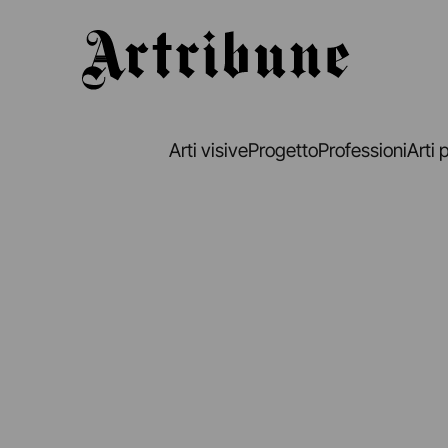
Artribune
Arti visive
Progetto
Professioni
Arti 