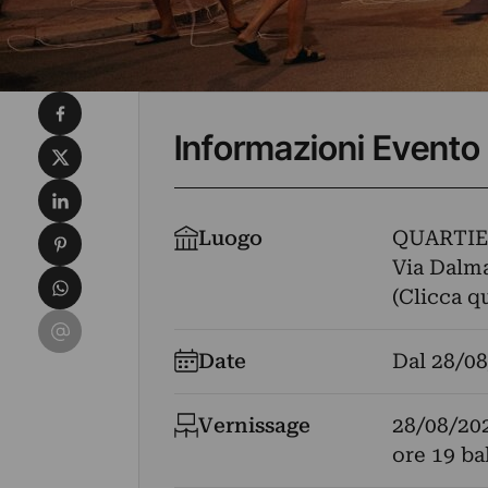
Condividi su Facebook
Informazioni Evento
Condividi su X
Condividi su LinkedIn
Condividi su Pinterest
Luogo
QUARTI
Via Dalmaz
Condividi su WhatsApp
(Clicca q
Condividi su Email
Date
Dal
28/08
Vernissage
28/08/20
ore 19 ba