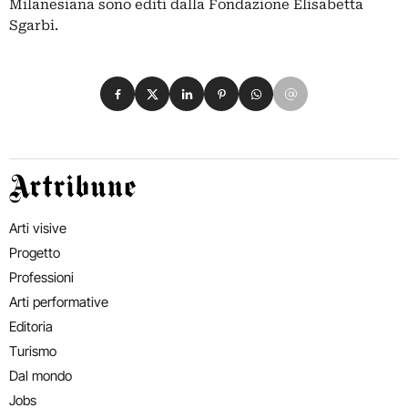
Milanesiana sono editi dalla Fondazione Elisabetta
Sgarbi.
Condividi su Facebook
Condividi su X
Condividi su LinkedIn
Condividi su Pinterest
Condividi su WhatsApp
Condividi su Email
Artribune
Arti visive
Progetto
Professioni
Arti performative
Editoria
Turismo
Dal mondo
Jobs