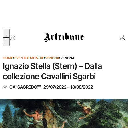
Artribune
HOME
›
EVENTI E MOSTRE
›
VENEZIA
›
VENEZIA
Ignazio Stella (Stern) – Dalla
collezione Cavallini Sgarbi
CA' SAGREDO
29/07/2022
–
18/08/2022