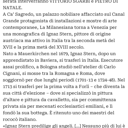
serata interverranno VITTORIO SGARBI e PIETRO DI
NATALE.
A Ca’ Sagredo, un palazzo nobiliare affacciato sul Canal
Grande protagonista di installazioni e mostre di arte
contemporanee, La Milanesiana torna a Venezia per
una monografica di Ignaz Stern, pittore di origine
austriaca ma attivo in Italia tra la seconda metà del
XVII e la prima metà del XVIII secolo.
Nato a Mauerkirchen nel 1679, Ignaz Stern, dopo un
apprendistato in Baviera, si trasferì in Italia. Esecutore
assai prolifico, a Bologna studiò nell’atelier di Carlo
Cignani, si mosse tra la Romagna e Roma, dove
soggiornò per due lunghi periodi (1701-13 e 1724-48). Nel
1713 si trasferì per la prima volta a Forlì – che diventa la
sua città d’elezione – dove si specializzò in pittura
d’altare e pittura da cavalletto, sia per committenza
privata sia per mecenati ecclesiastici emiliani, e lì
fondò la sua bottega. È ritenuto uno dei maestri del
rococò italiano.
«Ignaz Stern predilige gli angeli. […] Nessuno più di lui è