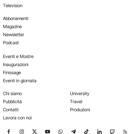
Television
Abbonamenti
Magazine
Newsletter
Podcast
Eventi e Mostre
Inaugurazioni
Finissage
Eventi in giornata
Chi siamo
University
Pubblicità
Travel
Contatti
Produzioni
Lavora con noi
Seguici su Facebook
Seguici su Instagram
Seguici su X
Seguici su YouTube
Seguici su WhatsApp
Seguici su Telegram
Seguici su TikTok
Seguici su Link
Seguici su
Segui