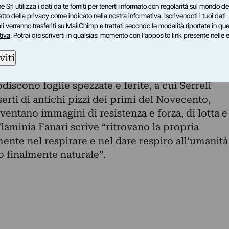
più tridimensionale e concreta l’immagine,
e Srl utilizza i dati da te forniti per tenerti informato con regolarità sul mondo del
zza.
petto della privacy come indicato nella
nostra informativa
. Iscrivendoti i tuoi dati
i verranno trasferiti su MailChimp e trattati secondo le modalità riportate in
que
lla pittura dopo le sperimentazioni di FiberArt,
tiva
. Potrai disiscriverti in qualsiasi momento con l'apposito link presente nelle 
ate, il filo rosso che ha caratterizzato la sua
viti
ni scompare e resta il colore impresso dalle
iscono foglie spezzate e ferite, a cui Serreli
erti di antichi pizzi dei primi del Novecento,
ventano immagini di resistenza e forza, di lotta e
e Flaminia Fanari scrive “ritrovano la propria
ente nel respirare e nel dare respiro all’umanità
o finalmente naturale”.