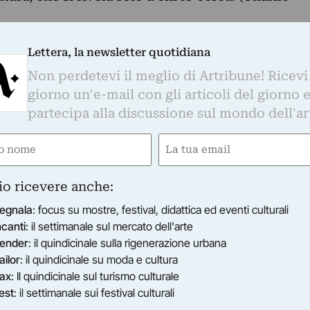
ASPAZIO, accoglie le opere di Igino Panzino e
i personale dedicata alle foglie.
Lettera, la newsletter quotidiana
i realizzate da Panzino solo pochi anni fa si
Non perdetevi il meglio di Artribune! Ricevi
i Serreli, ultime nate della produzione Ikigai,
giorno un'e-mail con gli articoli del giorno 
 Milano e già richieste per un’importante mostra
partecipa alla discussione sul mondo dell'ar
e
Email
del mondo, metafora della vita umana e del
tti gli esseri viventi sono soggetti.
gatorio)
(Obbligatorio)
i rami, crescono, ingialliscono, si staccano e
io ricevere anche:
e radici, in un ciclo che scandisce le stagioni, in
egnala
: focus su mostre, festival, didattica ed eventi culturali
ncanti
: il settimanale sul mercato dell'arte
 mutamento, è raccontato in mostra attraverso le
ender
: il quindicinale sulla rigenerazione urbana
assarese Igino Panzino, dove colori e forme,
ailor
: il quindicinale su moda e cultura
ifica, sono il mezzo per arrivare alla purezza
ax
: Il quindicinale sul turismo culturale
est
: il settimanale sui festival culturali
 foglie, vengono marcate dalle piegature della