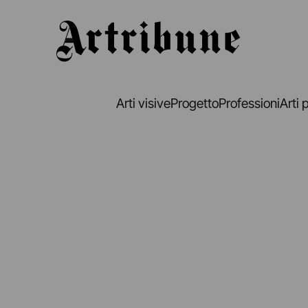
Artribune
Arti visive
Progetto
Professioni
Arti 