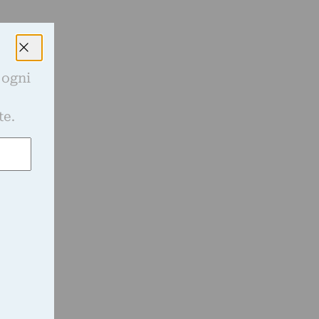
 ogni
e
te.