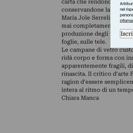
carta che rendono ancora 
Artribun
conservandone la leggere
nel ris
personal
Maria Jole Serreli, torna a
informa
mai completamente abbandon
Iscri
produzione degli ultimi an
foglie, sulle tele.
Le campane di vetro custod
ridà corpo e forma con ins
apparentemente fragili, di
rinascita. Il critico d’art
ragion d’essere semplicem
intera al ritmo di un temp
Chiara Manca