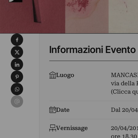
Condividi su Facebook
Informazioni Evento
Condividi su X
Condividi su LinkedIn
Condividi su Pinterest
Luogo
MANCAS
via della 
Condividi su WhatsApp
(Clicca q
Condividi su Email
Date
Dal
20/04
Vernissage
20/04/20
ore 18,30