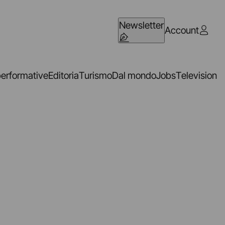
Newsletter
Account
performative
Editoria
Turismo
Dal mondo
Jobs
Television