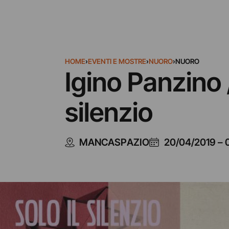
HOME
›
EVENTI E MOSTRE
›
NUORO
›
NUORO
Igino Panzino /
silenzio
MANCASPAZIO
20/04/2019
–