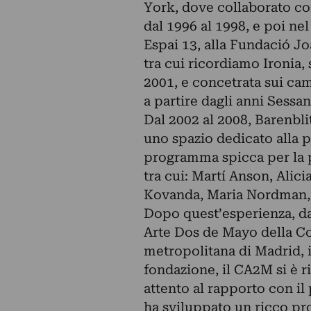
York, dove collaborato con
dal 1996 al 1998, e poi ne
Espai 13, alla Fundació J
tra cui ricordiamo Ironia, 
2001, e concetrata sui cam
a partire dagli anni Sessan
Dal 2002 al 2008, Barenbli
uno spazio dedicato alla 
programma spicca per la pa
tra cui: Martí Anson, Alic
Kovanda, Maria Nordman, 
Dopo quest’esperienza, da
Arte Dos de Mayo della C
metropolitana di Madrid, i
fondazione, il CA2M si è r
attento al rapporto con il 
ha sviluppato un ricco pr