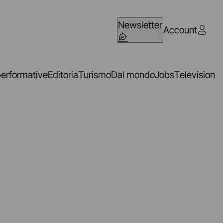
Newsletter
Account
performative
Editoria
Turismo
Dal mondo
Jobs
Television