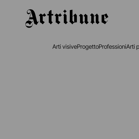
Artribune
Arti visive
Progetto
Professioni
Arti 