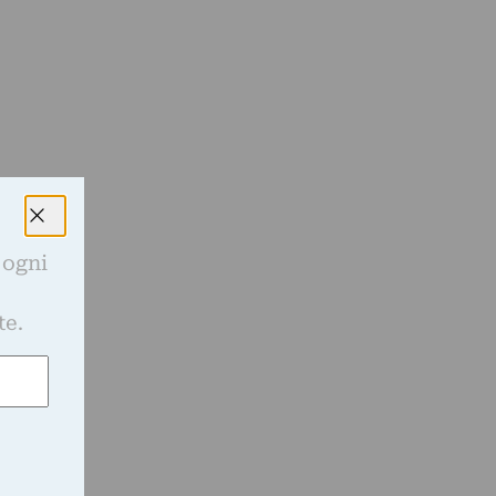
 ogni
e
te.
f