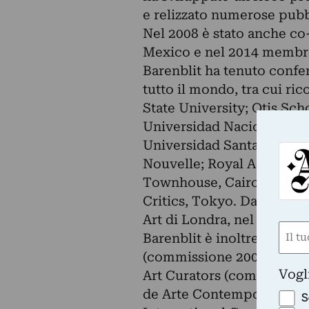
e relizzato numerose pubb
Nel 2008 è stato anche co-
Mexico e nel 2014 membro 
Barenblit ha tenuto confer
tutto il mondo, tra cui r
State University; Otis Sch
Universidad Nacional Aut
Universidad Santa Cecilia,
Nouvelle; Royal Academy o
Townhouse, Cairo; Indian 
Critics, Tokyo. Dal 2006 a
Art di Londra, nel progr
Nom
Barenblit è inoltre membro
(Requ
(commissione 2000-2002);
First
Vogl
Art Curators (commission
de Arte Contemporáneo d
S