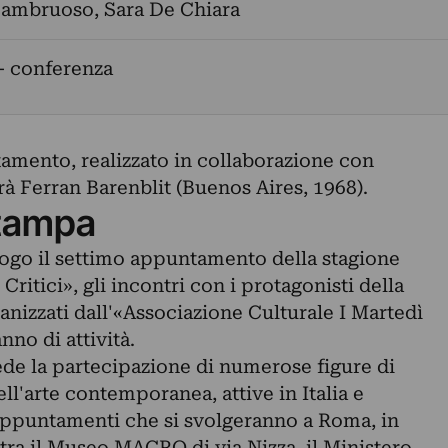
Dambruoso
,
Sara De Chiara
- conferenza
amento, realizzato in collaborazione con
à Ferran Barenblit (Buenos Aires, 1968).
tampa
ogo il settimo appuntamento della stagione
Critici», gli incontri con i protagonisti della
izzati dall'«Associazione Culturale I Martedì
anno di attività.
e la partecipazione di numerose figure di
l'arte contemporanea, attive in Italia e
i appuntamenti che si svolgeranno a Roma, in
 tra il Museo MACRO di via Nizza, il Ministero