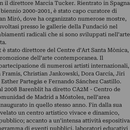
 il direttore Marcia Tucker. Rientrato in Spagna
l biennio 2000-2001, è stato capo curatore di
oan Miró, dove ha organizzato numerose mostre,
svoltasi presso le gallerie della Fundació nel
biamenti radicali che si sono sviluppati nell’arte
ta.
t è stato direttore del Centre d’Art Santa Mònica,
promozione dell’arte contemporanea. Il
rtecipazione di numerosi artisti internazionali,
ia Framis, Christian Jankowski, Dora García, Jiri
Esther Partegàs e Fernando Sánchez Castillo.
l 2008 Barenblit ha diretto CA2M - Centro de
omunidad de Madrid a Móstoles, nell’area
naugurato in quello stesso anno. Fin dalla sua
ivelato un centro artistico vivace e dinamico,
pubblico; accanto a un’intensa attività espositiva
ogramma di eventi pubblici, laboratori educativi