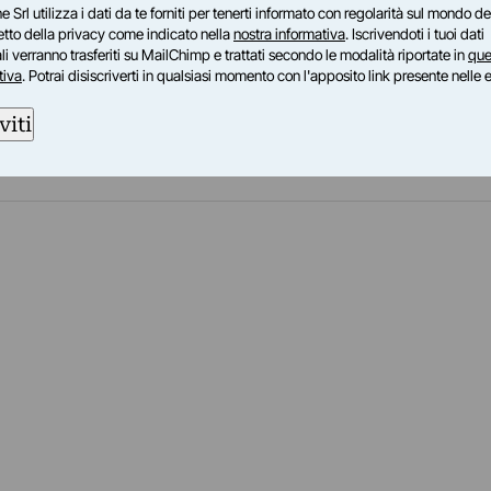
rformance nella Sala di lettura e archivio della
e Srl utilizza i dati da te forniti per tenerti informato con regolarità sul mondo del
pazione di Maria Elena Fantoni e Brianda
petto della privacy come indicato nella
nostra informativa
. Iscrivendoti i tuoi dati
i verranno trasferiti su MailChimp e trattati secondo le modalità riportate in
que
rcorso espositivo alla Biblioteca Casanatense.
tiva
. Potrai disiscriverti in qualsiasi momento con l'apposito link presente nelle 
viti