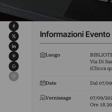
Condividi su Facebook
Informazioni Evento
Condividi su X
Condividi su LinkedIn
Condividi su Pinterest
Luogo
BIBLIOT
Via Di Sa
Condividi su WhatsApp
(Clicca q
Condividi su Email
Date
Dal
07/09
Vernissage
07/09/20
Ore 18.30