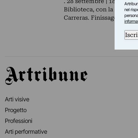
. 28 settembre | 18.30 – Pe
Artribun
Biblioteca, con la parteci
nel ris
personal
Carreras. Finissage del pe
informa
Iscri
Artribune
Arti visive
Progetto
Professioni
Arti performative