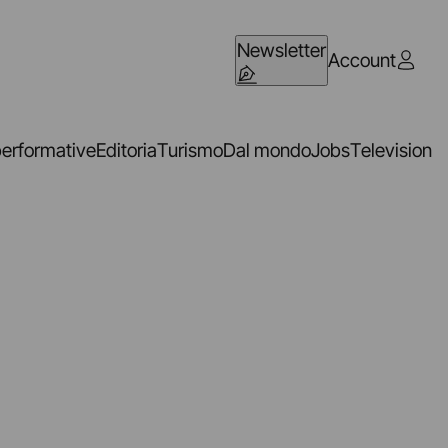
Newsletter
Account
performative
Editoria
Turismo
Dal mondo
Jobs
Television