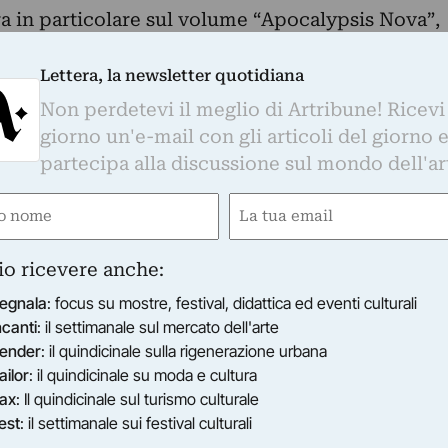
ra in particolare sul volume “Apocalypsis Nova”,
a Silva nel luogo del martirio dell’apostolo
Bramante, oggi parte della Real Academia de
Lettera, la newsletter quotidiana
 che sarà mostrato in alcune preziose copie
Non perdetevi il meglio di Artribune! Ricevi
a di uno spaventoso cambiamento dei tempi e
giorno un'e-mail con gli articoli del giorno 
e visioni profetiche. Prendendo ispirazione dalle
partecipa alla discussione sul mondo dell'ar
ra nata nel tardo Quattrocento, Garcia struttura
e
Email
atta di corpi e voci, di persone e di libri, che si
oghi della città, collegando gli spazi della
ired)
(Required)
’Accademia spagnola.
io ricevere anche:
egnala
: focus su mostre, festival, didattica ed eventi culturali
 Opening dell’installazione presso il Salone
ncanti
: il settimanale sul mercato dell'arte
eca Casanatense e introduzione di Dora Garcia.
ender
: il quindicinale sulla rigenerazione urbana
oduzione al progetto da parte dell’artista e
ailor
: il quindicinale su moda e cultura
Tempietto del Bramante, Real Academia de Españ
ax
: Il quindicinale sul turismo culturale
est
: il settimanale sui festival culturali