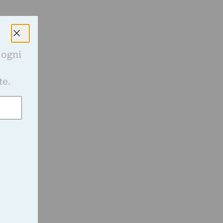
 ogni
e
te.
a