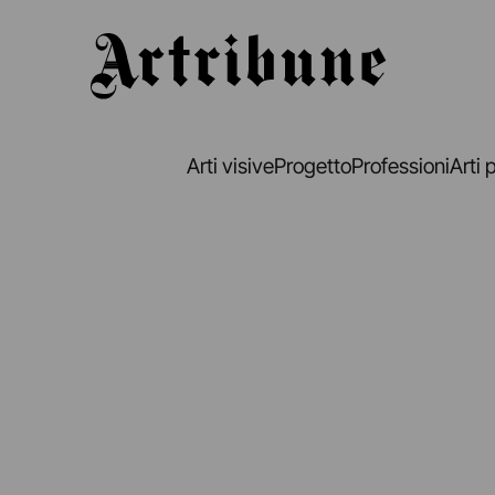
Artribune
Arti visive
Progetto
Professioni
Arti 