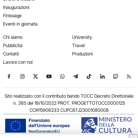
Inaugurazioni
Finissage
Eventi in giornata
Chi siamo
University
Pubblicità
Travel
Contatti
Produzioni
Lavora con noi
Seguici su Facebook
Seguici su Instagram
Seguici su X
Seguici su YouTube
Seguici su WhatsApp
Seguici su Telegram
Seguici su TikTok
Seguici su Link
Seguici su
Segui
Sito realizzato con il contributo bando TOCC Decreto Direttoriale
n. 385 del 19/10/2022 PROT. PROGETTOTOCC0000125
COR15906233 CUPC87J23001080008