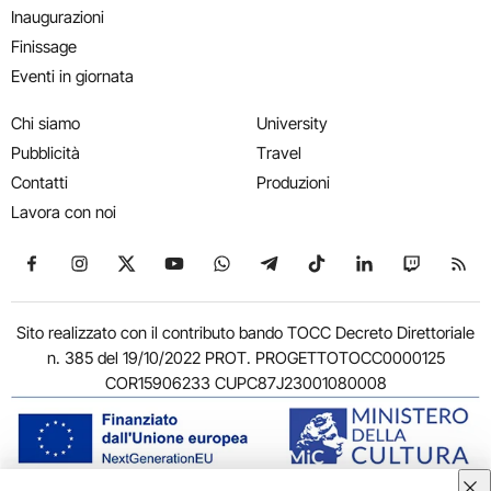
Inaugurazioni
Finissage
Eventi in giornata
Chi siamo
University
Pubblicità
Travel
Contatti
Produzioni
Lavora con noi
Seguici su Facebook
Seguici su Instagram
Seguici su X
Seguici su YouTube
Seguici su WhatsApp
Seguici su Telegram
Seguici su TikTok
Seguici su Link
Seguici su
Segui
Sito realizzato con il contributo bando TOCC Decreto Direttoriale
n. 385 del 19/10/2022 PROT. PROGETTOTOCC0000125
COR15906233 CUPC87J23001080008