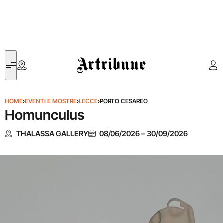
Artribune
HOME
›
EVENTI E MOSTRE
›
LECCE
›
PORTO CESAREO
Homunculus
THALASSA GALLERY
08/06/2026
–
30/09/2026