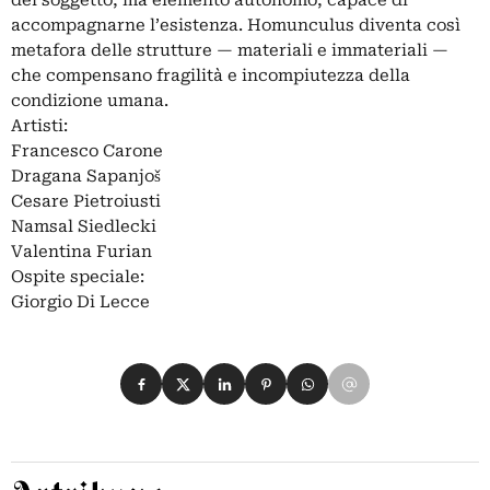
del soggetto, ma elemento autonomo, capace di
accompagnarne l’esistenza. Homunculus diventa così
metafora delle strutture — materiali e immateriali —
che compensano fragilità e incompiutezza della
condizione umana.
Artisti:
Francesco Carone
Dragana Sapanjoš
Cesare Pietroiusti
Namsal Siedlecki
Valentina Furian
Ospite speciale:
Giorgio Di Lecce
Condividi su Facebook
Condividi su X
Condividi su LinkedIn
Condividi su Pinterest
Condividi su WhatsApp
Condividi su Email