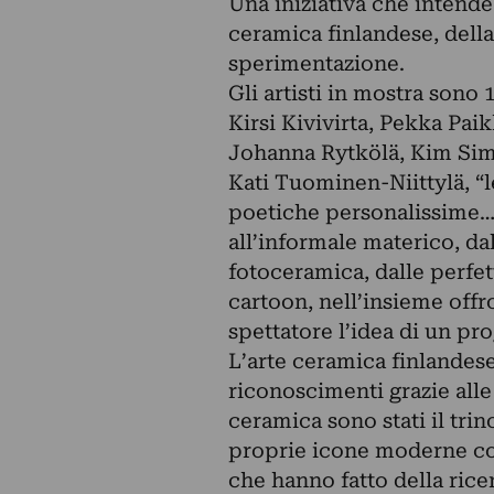
Una iniziativa che intend
ceramica finlandese, della
sperimentazione.
Gli artisti in mostra sono 
Kirsi Kivivirta, Pekka Pai
Johanna Rytkölä, Kim Si
Kati Tuominen-Niittylä, “l
poetiche personalissime… 
all’informale materico, da
fotoceramica, dalle perfet
cartoon, nell’insieme offr
spettatore l’idea di un pr
L’arte ceramica finlandese 
riconoscimenti grazie alle 
ceramica sono stati il tri
proprie icone moderne co
che hanno fatto della ricerc