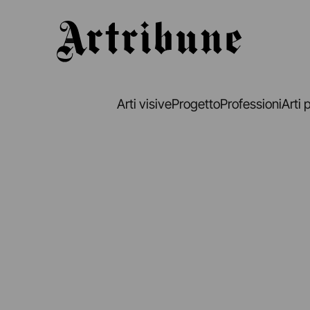
Artribune
Arti visive
Progetto
Professioni
Arti 