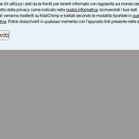
e Srl utilizza i dati da te forniti per tenerti informato con regolarità sul mondo del
petto della privacy come indicato nella
nostra informativa
. Iscrivendoti i tuoi dati
i verranno trasferiti su MailChimp e trattati secondo le modalità riportate in
que
tiva
. Potrai disiscriverti in qualsiasi momento con l'apposito link presente nelle 
viti