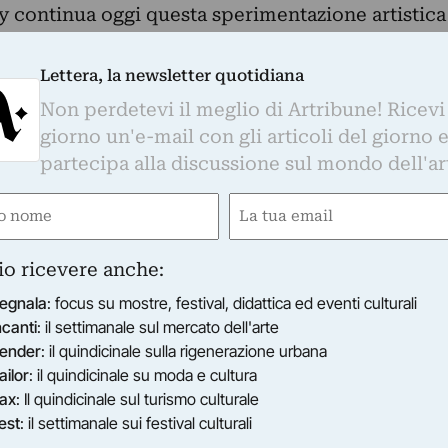
ay continua oggi questa sperimentazione artistica
 delle forme mantenendo nella molteplicità delle
Officine Saffi, in collaborazione con Il MIC di
Lettera, la newsletter quotidiana
n questa mostra al loro lavoro ed alla loro
Non perdetevi il meglio di Artribune! Ricevi
giorno un'e-mail con gli articoli del giorno 
partecipa alla discussione sul mondo dell'ar
e
Email
gatorio)
(Obbligatorio)
io ricevere anche:
egnala
: focus su mostre, festival, didattica ed eventi culturali
ncanti
: il settimanale sul mercato dell'arte
ender
: il quindicinale sulla rigenerazione urbana
ailor
: il quindicinale su moda e cultura
ax
: Il quindicinale sul turismo culturale
est
: il settimanale sui festival culturali