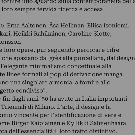
e fornire uno sguardo sulla contemporaneità dell
 loro sempre fervida ricerca e accesa
10, Erna Aaltonen, Åsa Hellman, Eliisa Isoniemi,
kkari, Heikki Rahikainen, Caroline Slotte,
monsson
e loro opere, pur seguendo percorsi e cifre
che spaziano dal grès alla porcellana, dal design
ll’elegante minimalismo concettuale alla
te linee formali al pop di derivazione manga
ono una singolare armonia, a fornire allo
ogetto condiviso”.
fin dagli anni ’50 ha avuto in Italia importanti
Triennali di Milano. L’arte, il design e la
nomio vincente per l’identificazione di vere e
me Birger Kaipiainen e Kyllikki Salmenhaara
a dell’essenzialità il loro tratto distintivo.