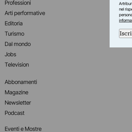
Professioni
Artribun
nel ris
Arti performative
personal
informa
Editoria
Iscri
Turismo
Dal mondo
Jobs
Television
Abbonamenti
Magazine
Newsletter
Podcast
Eventi e Mostre