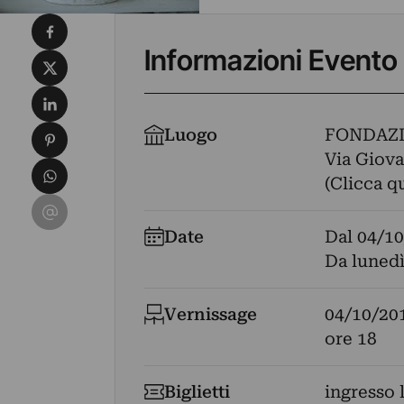
Condividi su Facebook
Informazioni Evento
Condividi su X
Condividi su LinkedIn
Condividi su Pinterest
Luogo
FONDAZI
Via Giovan
Condividi su WhatsApp
(Clicca q
Condividi su Email
Date
Dal
04/10
Da lunedì
Vernissage
04/10/20
ore 18
Biglietti
ingresso 