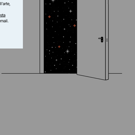
l'arte,
sta
email.