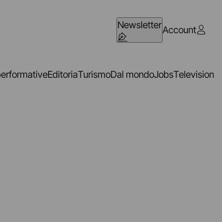
Newsletter
Account
performative
Editoria
Turismo
Dal mondo
Jobs
Television