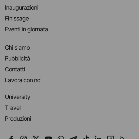
Inaugurazioni
Finissage
Eventi in giornata
Chi siamo
Pubblicità
Contatti
Lavora con noi
University
Travel
Produzioni
Seguici su Facebook
Seguici su Instagram
Seguici su X
Seguici su YouTube
Seguici su WhatsApp
Seguici su Telegr
Seguici su TikT
Seguici su L
Seguici 
Segui