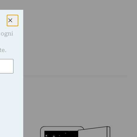
 ogni
e
te.