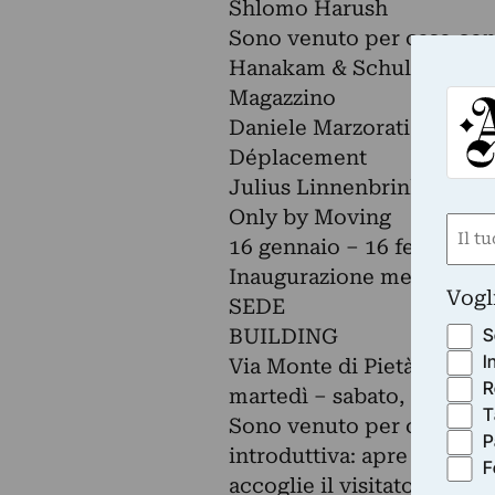
Shlomo Harush
Sono venuto per caso con
Hanakam & Schuller
Magazzino
Daniele Marzorati
Déplacement
Julius Linnenbrink
Only by Moving
Nom
16 gennaio – 16 febbraio 
(Obbli
Inaugurazione mercoledì 
Nome
Vogl
SEDE
S
BUILDING
I
Via Monte di Pietà 23, Mil
R
martedì – sabato, 10 – 19
T
Sono venuto per caso con
P
introduttiva: apre le port
F
accoglie il visitatore al p