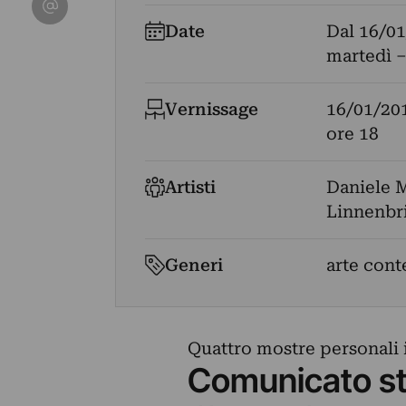
Condividi su Email
Date
Dal
16/01
martedì –
Vernissage
16/01/20
ore 18
Artisti
Daniele M
Linnenbr
Generi
arte con
Quattro mostre personali
Comunicato s