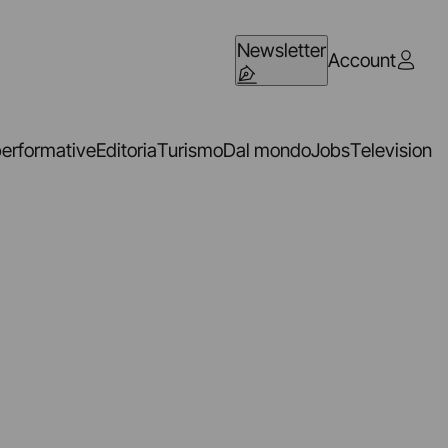
Newsletter
Account
performative
Editoria
Turismo
Dal mondo
Jobs
Television