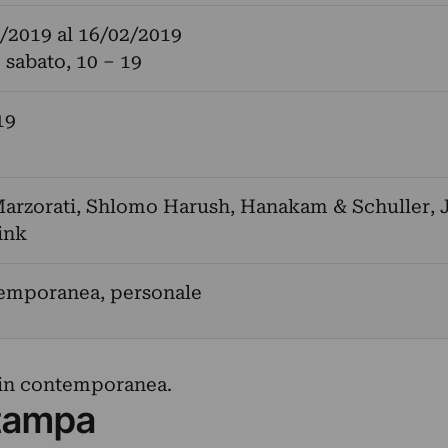
/2019
al
16/02/2019
 sabato, 10 – 19
19
arzorati
,
Shlomo Harush
,
Hanakam & Schuller
,
ink
temporanea, personale
 in contemporanea.
tampa