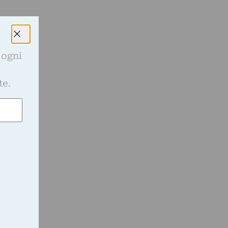
 ogni
e
te.