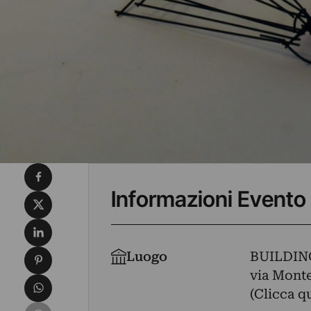
Condividi su Facebook
Informazioni Evento
Condividi su X
Condividi su LinkedIn
Condividi su Pinterest
Luogo
BUILDIN
via Monte 
Condividi su WhatsApp
(Clicca q