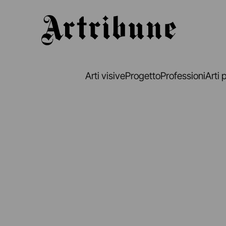
Artribune
Arti visive
Progetto
Professioni
Arti 