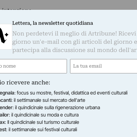
 intenzione
Lettera, la newsletter quotidiana
Non perdetevi il meglio di Artribune! Ricevi
giorno un'e-mail con gli articoli del giorno 
partecipa alla discussione sul mondo dell'ar
e
Email
2019
gatorio)
(Obbligatorio)
16 gennaio, ore 18
io ricevere anche:
egnala
: focus su mostre, festival, didattica ed eventi culturali
ncanti
: il settimanale sul mercato dell'arte
ano
ender
: il quindicinale sulla rigenerazione urbana
ailor
: il quindicinale su moda e cultura
 intenzione è una mostra fondamentale e
ax
: Il quindicinale sul turismo culturale
e della nuova stagione espositiva di BUILDING e
est
: il settimanale sui festival culturali
iano terra, introducendolo allo spazio. Il progetto