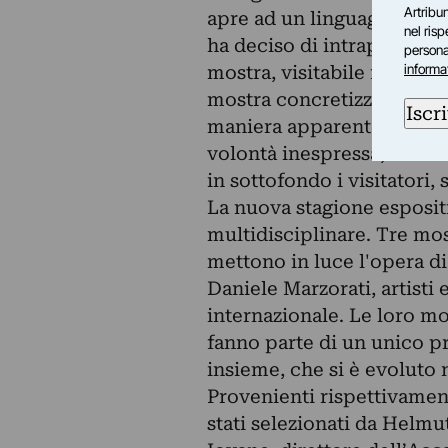
Artribun
apre ad un linguaggio arti
nel ris
ha deciso di intraprendere
personal
informa
mostra, visitabile fino al 
mostra concretizza un con
Iscri
maniera apparentemente ca
volontà inespressa, un di
in sottofondo i visitatori,
La nuova stagione esposit
multidisciplinare. Tre mo
mettono in luce l'opera d
Daniele Marzorati, artist
internazionale. Le loro m
fanno parte di un unico p
insieme, che si è evoluto
Provenienti rispettivament
stati selezionati da Helmut