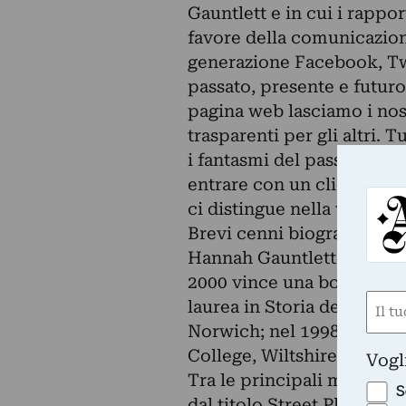
Gauntlett e in cui i rappo
favore della comunicazion
generazione Facebook, Tw
passato, presente e futuro
pagina web lasciamo i nost
trasparenti per gli altri. 
i fantasmi del passato e c
entrare con un clic conos
ci distingue nella vita quo
Brevi cenni biografici
Hannah Gauntlett è nata a 
2000 vince una borsa studio
Nom
laurea in Storia dell’Arte 
Norwich; nel 1998 consegu
(Requ
First
College, Wiltshire (Inghilt
Vogl
Tra le principali mostre: 
S
dal titolo Street Photogr