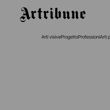
Artribune
Arti visive
Progetto
Professioni
Arti 