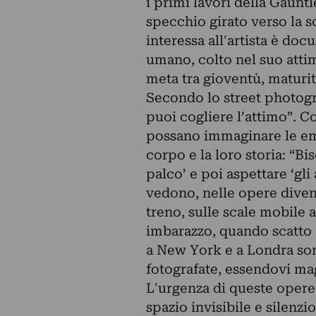
i primi lavori della Gaunt
specchio girato verso la s
interessa all'artista è do
umano, colto nel suo atti
meta tra gioventù, maturit
Secondo lo street photog
puoi cogliere l’attimo”. Co
possano immaginare le emo
corpo e la loro storia: “Bis
palco’ e poi aspettare ‘gli 
vedono, nelle opere divent
treno, sulle scale mobile 
imbarazzo, quando scatto 
a New York e a Londra son
fotografate, essendovi mag
L'urgenza di queste opere
spazio invisibile e silenzi