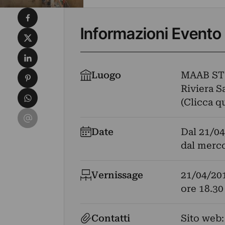
Condividi su Facebook
Informazioni Evento
Condividi su X
Condividi su LinkedIn
Condividi su Pinterest
Luogo
MAAB ST
Riviera S
Condividi su WhatsApp
(Clicca q
Condividi su Email
Date
Dal
21/04
dal merco
Vernissage
21/04/20
ore 18.30
Contatti
Sito web