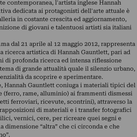
te contemporanea, l'artista inglese Hannah
itiva dedicata ai protagonisti dell'arte attuale è
galleria in costante crescita ed aggiornamento,
zione di giovani e talentuosi artisti sia italiani
ma dal 21 aprile al 12 maggio 2012, rappresenta
 ricerca artistica di Hannah Gauntlett, pari ad
i di profonda ricerca ed intensa riflessione
ema di grande attualità quale il silenzio urbano,
nzialità da scoprire e sperimentare.
, Hannah Gauntlett coniuga i materiali tipici del
le (ferro, rame, alluminio) ai frammenti dismessi
etti ferroviari, ricevute, scontrini), attraverso la
apposizioni di materiali e i transfer fotografici
ilici, vernici, cere, per ricreare quei segni e
la dimensione “altra” che ci circonda e che
no”.