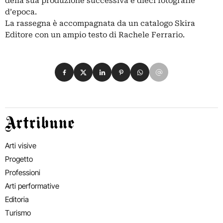
della sua produzione successiva e dieci fotografie
d’epoca.
La rassegna è accompagnata da un catalogo Skira
Editore con un ampio testo di Rachele Ferrario.
Condividi su Facebook
Condividi su X
Condividi su LinkedIn
Condividi su Pinterest
Condividi su WhatsApp
Condividi su Email
Artribune
Arti visive
Progetto
Professioni
Arti performative
Editoria
Turismo