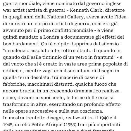
guerra mondiale, viene nominato dal governo inglese
war artist (artista di guerra) - Kenneth Clark, direttore
in quegli anni della National Gallery, aveva avuto l’idea
di ricreare un corpo di artisti di guerra, com’era già
avvenuto per il primo conflitto mondiale - e viene
quindi mandato a Londra a documentare gli effetti dei
bombardamenti. Qui è colpito dapprima dal silenzio -
“un silenzio assoluto interrotto soltanto di quando in
quando dall’esile tintinnio di un vetro in frantumi” - e
dal vuoto che si è creato in vaste aree prima popolate di
edifici; e, mentre vaga con il suo album di disegni in
quella terra desolata, tra macerie di case e di
fabbriche, macchinari distrutti, qualche fuoco che
ancora brucia, in un crescendo drammatico realizza
come, davanti ai suoi occhi, le forme delle cose si
trasformino in altre, esercitando un profondo effetto
nelle opere successive e sulla sua coscienza.
In mostra trentotto disegni, realizzati tra il 1940 e il
1945, un olio Petite Afrique (1953) tra i più importanti