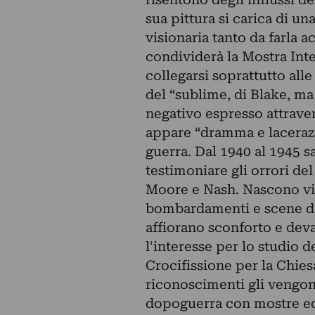
sua pittura si carica di u
visionaria tanto da farla a
condividerà la Mostra Int
collegarsi soprattutto all
del “sublime, di Blake, ma
negativo espresso attrave
appare “dramma e lacerazi
guerra. Dal 1940 al 1945 sa
testimoniare gli orrori del
Moore e Nash. Nascono visi
bombardamenti e scene di 
affiorano sconforto e deva
l'interesse per lo studio d
Crocifissione per la Chie
riconoscimenti gli vengono
dopoguerra con mostre ed e