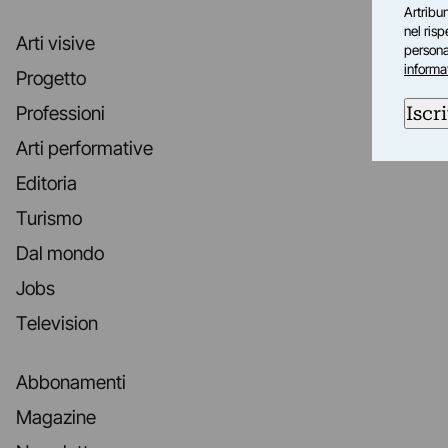
Artribun
nel ris
Arti visive
personal
informa
Progetto
Iscri
Professioni
Arti performative
Editoria
Turismo
Dal mondo
Jobs
Television
Abbonamenti
Magazine