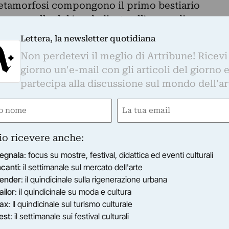
 metamorfosi compongono il primo bestiario
egue quello del ’79 dedicato all’opera di
o questo aspetto che la mostra si propone di
Lettera, la newsletter quotidiana
indicina di opere realizzate tra il ‘50 e il ’79. Si
Non perdetevi il meglio di Artribune! Ricevi
emerge lo stretto legame fra la sua poetica e le
giorno un'e-mail con gli articoli del giorno 
cnica utilizzata, la stratificazione cromatica e la
partecipa alla discussione sul mondo dell'ar
ntono di dar vita a quel immaginario surreale a
e
Email
tima poesia dell’artista.
gatorio)
(Obbligatorio)
io ricevere anche:
egnala
: focus su mostre, festival, didattica ed eventi culturali
ncanti
: il settimanale sul mercato dell'arte
ender
: il quindicinale sulla rigenerazione urbana
ailor
: il quindicinale su moda e cultura
ax
: Il quindicinale sul turismo culturale
est
: il settimanale sui festival culturali