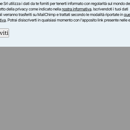
e Srl utilizza i dati da te forniti per tenerti informato con regolarità sul mondo del
petto della privacy come indicato nella
nostra informativa
. Iscrivendoti i tuoi dati
i verranno trasferiti su MailChimp e trattati secondo le modalità riportate in
que
tiva
. Potrai disiscriverti in qualsiasi momento con l'apposito link presente nelle 
viti