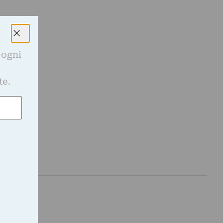
 ogni
e
te.