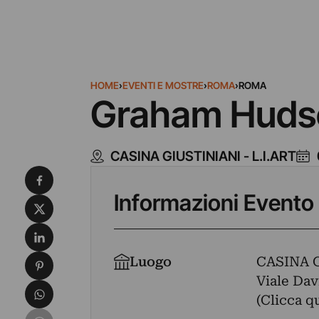
HOME
›
EVENTI E MOSTRE
›
ROMA
›
ROMA
Graham Hudso
CASINA GIUSTINIANI - L.I.ART
Condividi su Facebook
Informazioni Evento
Condividi su X
Condividi su LinkedIn
Condividi su Pinterest
Luogo
CASINA G
Viale Dav
Condividi su WhatsApp
(Clicca q
Condividi su Email