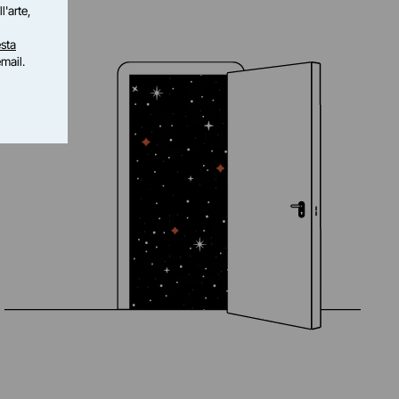
l'arte,
sta
email.