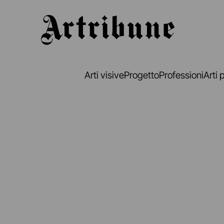
Artribune
Arti visive
Progetto
Professioni
Arti 