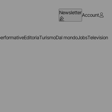
Newsletter
Account
performative
Editoria
Turismo
Dal mondo
Jobs
Television