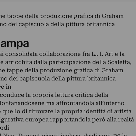
ne tappe della produzione grafica di Graham
o dei capiscuola della pittura britannica
tampa
i consolidata collaborazione fra L.. I. Art e la
 arricchita dalla partecipazione della Scaletta,
ne tappe della produzione grafica di Graham
no dei capiscuola della pittura britannica
e in
conduce la propria lettura critica della
allontanandosene ma affrontandola all’interno
 quello di ritrovare la propria identità di artista
figurativa europea rapportandola però alla realtà
ordi
el Neo–Romanticismo inglese, dagli anni ’30 la