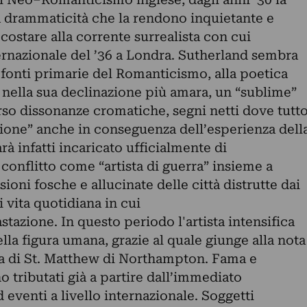
na drammaticità che la rendono inquietante e
ccostare alla corrente surrealista con cui
ernazionale del ’36 a Londra. Sutherland sembra
e fonti primarie del Romanticismo, alla poetica
 nella sua declinazione più amara, un “sublime”
rso dissonanze cromatiche, segni netti dove tutt
one” anche in conseguenza dell’esperienza dell
rà infatti incaricato ufficialmente di
 conflitto come “artista di guerra” insieme a
oni fosche e allucinate delle città distrutte dai
vita quotidiana in cui
stazione. In questo periodo l'artista intensifica
ella figura umana, grazie al quale giunge alla nota
sa di St. Matthew di Northampton. Fama e
 tributati già a partire dall’immediato
venti a livello internazionale. Soggetti