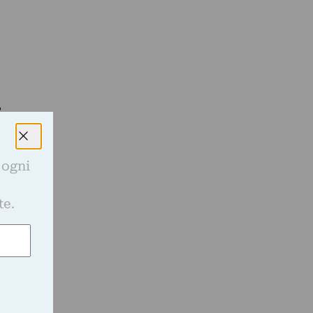
,
 ogni
e
te.