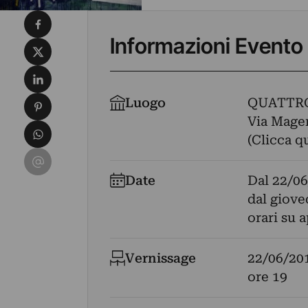
Condividi su Facebook
Informazioni Evento
Condividi su X
Condividi su LinkedIn
Condividi su Pinterest
Luogo
QUATTR
Via Magen
Condividi su WhatsApp
(Clicca q
Condividi su Email
Date
Dal
22/06
dal gioved
orari su
Vernissage
22/06/20
ore 19