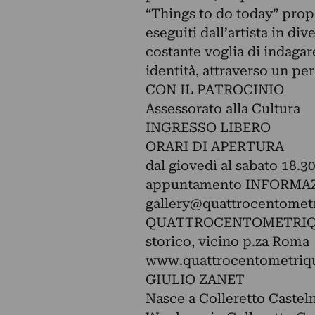
“Things to do today” propo
eseguiti dall’artista in di
costante voglia di indaga
identità, attraverso un per
CON IL PATROCINIO
Assessorato alla Cultura
INGRESSO LIBERO
ORARI DI APERTURA
dal giovedì al sabato 18.30
appuntamento INFORMA
gallery@quattrocentometr
QUATTROCENTOMETRIQUADR
storico, vicino p.za Roma
www.quattrocentometriqu
GIULIO ZANET
Nasce a Colleretto Casteln