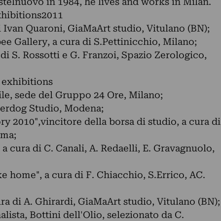
stelnuovo in 1984, he lives and works in Milan.
xhibitions2011
 Ivan Quaroni, GiaMaArt studio, Vitulano (BN);
 Gallery, a cura di S.Pettinicchio, Milano;
di S. Rossotti e G. Franzoi, Spazio Zerologico,
 exhibitions
le, sede del Gruppo 24 Ore, Milano;
derdog Studio, Modena;
y 2010",vincitore della borsa di studio, a cura di
oma;
a cura di C. Canali, A. Redaelli, E. Gravagnuolo,
ke home", a cura di F. Chiacchio, S.Errico, AC.
ura di A. Ghirardi, GiaMaArt studio, Vitulano (BN);
ista, Bottini dell'Olio, selezionato da C.