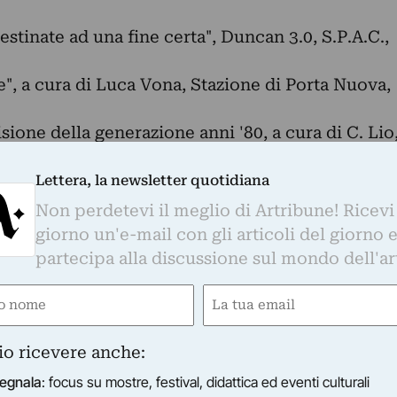
tinate ad una fine certa", Duncan 3.0, S.P.A.C.,
e", a cura di Luca Vona, Stazione di Porta Nuova,
sione della generazione anni '80, a cura di C. Lio
 (BN);
esia, Cuneo;
Lettera, la newsletter quotidiana
ite-specific IoScatola, a cura di F. Chiacchio,
Non perdetevi il meglio di Artribune! Ricevi
giorno un'e-mail con gli articoli del giorno 
e gallery, Milano;
partecipa alla discussione sul mondo dell'ar
 Magazzini del Sale, Venezia;
e
Email
cura di R. Bellini, Liu Hiusu Art Museum, Shangai;
ze", a cura di G. Tassi, Amphisbaena, Modena;
gatorio)
(Obbligatorio)
 Gallery, Milano;
io ricevere anche:
Posteria, Milano;
egnala
: focus su mostre, festival, didattica ed eventi culturali
ntro d'Arte e Cultura di Brolo, a cura di I. Zanti,