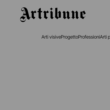
Artribune
Arti visive
Progetto
Professioni
Arti 