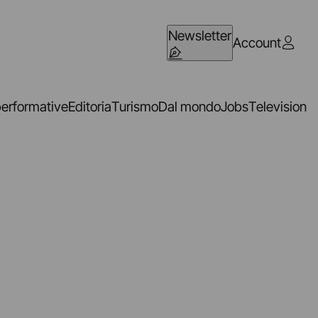
Newsletter
Account
performative
Editoria
Turismo
Dal mondo
Jobs
Television