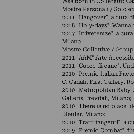
Was born in Colleretto Ca
Mostre Personali / Solo e
2011 "Hangover", a cura di
2008 "Holy-days", Wannabee
2007 "Irriveremze", a cura 
Milano;
Mostre Collettive / Group
2011 "AAM" Arte Accessibi
2011 "Cuore di cane", Un
2010 "Premio Italian Factor
C. Canali, First Gallery, R
2010 "Metropolitan Baby", 
Galleria Previtali, Milano;
2010 "There is no place li
Bleuler, Milano;
2010 "Tratti tangenti", a c
2009 "Premio Combat", final