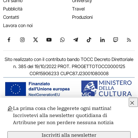
Chi siamo
University
Pubblicità
Travel
Contatti
Produzioni
Lavora con noi
Seguici su Facebook
Seguici su Instagram
Seguici su X
Seguici su YouTube
Seguici su WhatsApp
Seguici su Telegram
Seguici su TikTok
Seguici su Link
Seguici su
Segui
Sito realizzato con il contributo bando TOCC Decreto Direttoriale
n. 385 del 19/10/2022 PROT. PROGETTOTOCC0000125
COR15906233 CUPC87J23001080008
La prima cosa che leggerete ogni mattina!
© 2011-2026 ARTRIBUNE srl – Corso Vittorio Emanuele II, 287 –
Iscrivetevi alla newsletter quotidiana di
00186 Roma - P.I. 11381581005
Artribune per non perdere nessuna notizia
Privacy: Responsabile della protezione dei dati personali
ARTRIBUNE srl – Corso Vittorio Emanuele II, 287 – 00186 Roma
Iscriviti alla newsletter