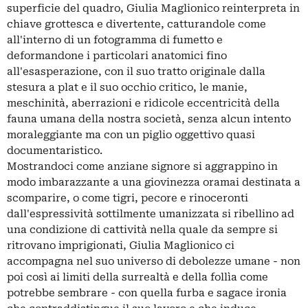
superficie del quadro, Giulia Maglionico reinterpreta in
chiave grottesca e divertente, catturandole come
all'interno di un fotogramma di fumetto e
deformandone i particolari anatomici fino
all'esasperazione, con il suo tratto originale dalla
stesura a plat e il suo occhio critico, le manie,
meschinità, aberrazioni e ridicole eccentricità della
fauna umana della nostra società, senza alcun intento
moraleggiante ma con un piglio oggettivo quasi
documentaristico.
Mostrandoci come anziane signore si aggrappino in
modo imbarazzante a una giovinezza oramai destinata a
scomparire, o come tigri, pecore e rinoceronti
dall'espressività sottilmente umanizzata si ribellino ad
una condizione di cattività nella quale da sempre si
ritrovano imprigionati, Giulia Maglionico ci
accompagna nel suo universo di debolezze umane - non
poi così ai limiti della surrealtà e della follìa come
potrebbe sembrare - con quella furba e sagace ironia