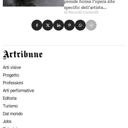
prende forma l’opera site
specific dell’artista…
di Niccolò Lucarelli
Condividi su Facebook
Condividi su X
Condividi su LinkedIn
Condividi su Pinterest
Condividi su WhatsApp
Condividi su Email
Artribune
Arti visive
Progetto
Professioni
Arti performative
Editoria
Turismo
Dal mondo
Jobs