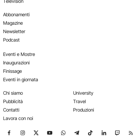
Television
Abbonamenti
Magazine
Newsletter
Podcast
Eventi e Mostre
Inaugurazioni
Finissage
Eventi in giornata
Chi siamo
University
Pubblicità
Travel
Contatti
Produzioni
Lavora con noi
Seguici su Facebook
Seguici su Instagram
Seguici su X
Seguici su YouTube
Seguici su WhatsApp
Seguici su Telegram
Seguici su TikTok
Seguici su Link
Seguici su
Segui