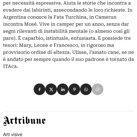
per necessità espressiva. Aiuta le storie che incontra a
evadere dai labirinti, assecondando le loro richieste. In
Argentina conosce la Fata Turchina, in Camerun
incontra Mosé. Vive in camper per un anno, senza dar
segni rilevanti di instabilità mentale (o almeno così gli
pare). È caparbio, istintuale, entusiasta. E possiede tre
tesori: Mary, Leone e Francesco, in rigoroso ma
provvisorio ordine di altezza. Ulisse, l’amato cane, se ne
è andato per sempre quando il suo padrone è tornato da
ITAca.
Condividi su Facebook
Condividi su X
Condividi su LinkedIn
Condividi su Pinterest
Condividi su WhatsApp
Condividi su Email
Artribune
Arti visive