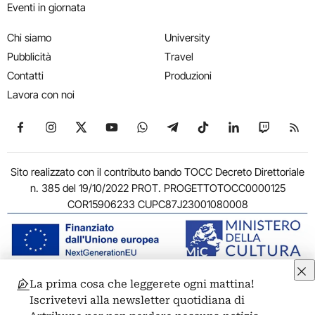
Eventi in giornata
Chi siamo
University
Pubblicità
Travel
Contatti
Produzioni
Lavora con noi
Seguici su Facebook
Seguici su Instagram
Seguici su X
Seguici su YouTube
Seguici su WhatsApp
Seguici su Telegram
Seguici su TikTok
Seguici su Link
Seguici su
Segui
Sito realizzato con il contributo bando TOCC Decreto Direttoriale
n. 385 del 19/10/2022 PROT. PROGETTOTOCC0000125
COR15906233 CUPC87J23001080008
La prima cosa che leggerete ogni mattina!
© 2011-2026 ARTRIBUNE srl – Corso Vittorio Emanuele II, 287 –
Iscrivetevi alla newsletter quotidiana di
00186 Roma - P.I. 11381581005