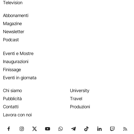
Television
Abbonamenti
Magazine
Newsletter
Podcast
Eventi e Mostre
Inaugurazioni
Finissage
Eventi in giornata
Chi siamo
University
Pubblicità
Travel
Contatti
Produzioni
Lavora con noi
Seguici su Facebook
Seguici su Instagram
Seguici su X
Seguici su YouTube
Seguici su WhatsApp
Seguici su Telegram
Seguici su TikTok
Seguici su Link
Seguici su
Segui