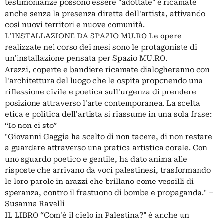
testimonianze possono essere "adottate" e ricamate
anche senza la presenza diretta dell'artista, attivando
così nuovi territori e nuove comunità.
L'INSTALLAZIONE DA SPAZIO MU.RO Le opere
realizzate nel corso dei mesi sono le protagoniste di
un'installazione pensata per Spazio MU.RO.
Arazzi, coperte e bandiere ricamate dialogheranno con
l'architettura del luogo che le ospita proponendo una
riflessione civile e poetica sull'urgenza di prendere
posizione attraverso l'arte contemporanea. La scelta
etica e politica dell'artista si riassume in una sola frase:
“Io non ci sto”
"Giovanni Gaggia ha scelto di non tacere, di non restare
a guardare attraverso una pratica artistica corale. Con
uno sguardo poetico e gentile, ha dato anima alle
risposte che arrivano da voci palestinesi, trasformando
le loro parole in arazzi che brillano come vessilli di
speranza, contro il frastuono di bombe e propaganda." –
Susanna Ravelli
IL LIBRO “Com'è il cielo in Palestina?” è anche un