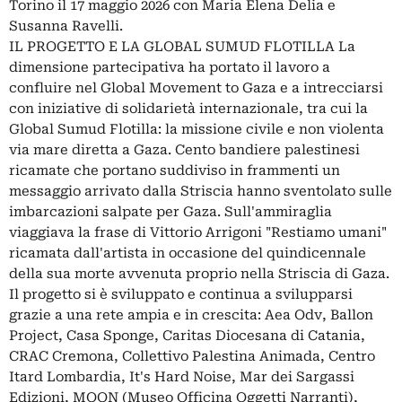
Torino il 17 maggio 2026 con Maria Elena Delia e
Susanna Ravelli.
IL PROGETTO E LA GLOBAL SUMUD FLOTILLA La
dimensione partecipativa ha portato il lavoro a
confluire nel Global Movement to Gaza e a intrecciarsi
con iniziative di solidarietà internazionale, tra cui la
Global Sumud Flotilla: la missione civile e non violenta
via mare diretta a Gaza. Cento bandiere palestinesi
ricamate che portano suddiviso in frammenti un
messaggio arrivato dalla Striscia hanno sventolato sulle
imbarcazioni salpate per Gaza. Sull'ammiraglia
viaggiava la frase di Vittorio Arrigoni "Restiamo umani"
ricamata dall'artista in occasione del quindicennale
della sua morte avvenuta proprio nella Striscia di Gaza.
Il progetto si è sviluppato e continua a svilupparsi
grazie a una rete ampia e in crescita: Aea Odv, Ballon
Project, Casa Sponge, Caritas Diocesana di Catania,
CRAC Cremona, Collettivo Palestina Animada, Centro
Itard Lombardia, It's Hard Noise, Mar dei Sargassi
Edizioni, MOON (Museo Officina Oggetti Narranti),