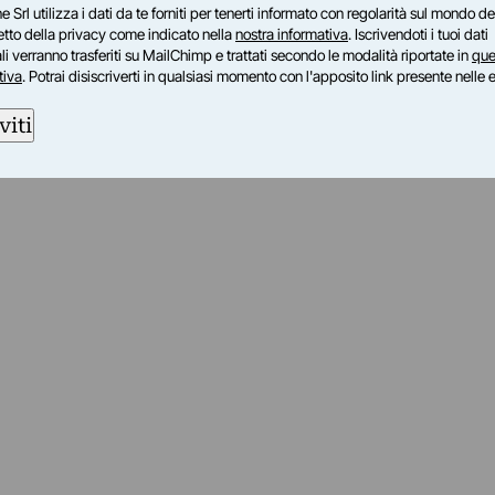
e Srl utilizza i dati da te forniti per tenerti informato con regolarità sul mondo del
petto della privacy come indicato nella
nostra informativa
. Iscrivendoti i tuoi dati
i verranno trasferiti su MailChimp e trattati secondo le modalità riportate in
que
tiva
. Potrai disiscriverti in qualsiasi momento con l'apposito link presente nelle 
viti