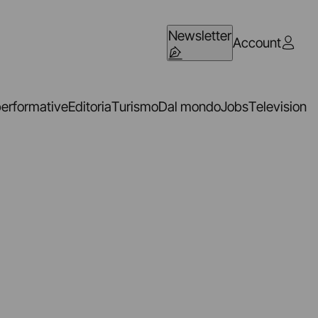
Newsletter
Account
performative
Editoria
Turismo
Dal mondo
Jobs
Television