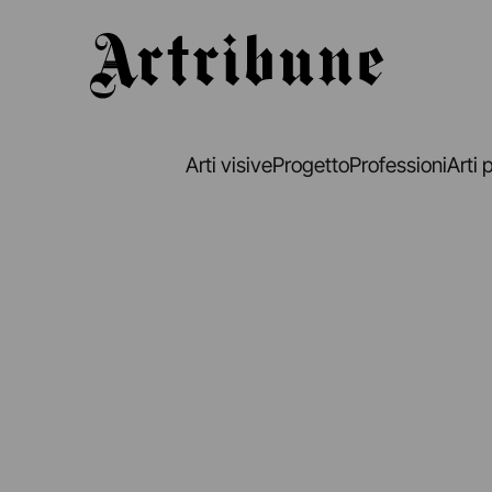
Artribune
Arti visive
Progetto
Professioni
Arti 