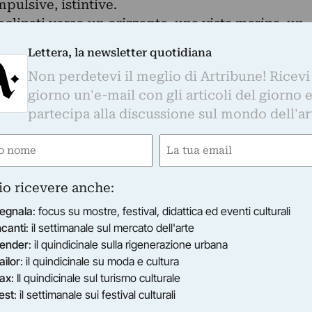
pulsive, istintive.
eclinati verso un orizzonte, una vista marina, un
kyline dei grattacieli.
Lettera, la newsletter quotidiana
, che spesso sono di spalle davanti al fruitore
Non perdetevi il meglio di Artribune! Ricevi
- rammentano le Demoiselles di Puvis de
giorno un'e-mail con gli articoli del giorno 
’atto vanitoso di toccarsi o raccogliersi i
partecipa alla discussione sul mondo dell'ar
a lampada nei lavori di Beretta, la cui metafora
e
Email
i, ai soggetti affettivi, o meglio alle donne, all
gatorio)
(Obbligatorio)
ama osservare con l’occhio dell’uomo e
io ricevere anche:
ela ben si presta alla scelta di uno stile cubista o
egnala
: focus su mostre, festival, didattica ed eventi culturali
ncanti
: il settimanale sul mercato dell'arte
ender
: il quindicinale sulla rigenerazione urbana
i e voglia di vivere possiamo bearci mentre
ailor
: il quindicinale su moda e cultura
 digitali “contaminati” dal device 2.0,
ax
: Il quindicinale sul turismo culturale
est
: il settimanale sui festival culturali