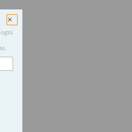
 ogni
e
te.
a