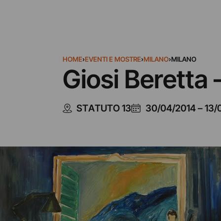
HOME
›
EVENTI E MOSTRE
›
MILANO
›
MILANO
Giosi Beretta
STATUTO 13
30/04/2014
–
13/