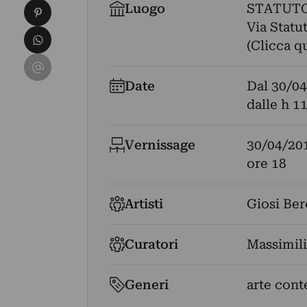
Condividi su Pinterest
Luogo
STATUTO
Via Statut
Condividi su WhatsApp
(Clicca q
Condividi su Email
Date
Dal
30/04
dalle h 11
Vernissage
30/04/20
ore 18
Artisti
Giosi Ber
Curatori
Massimili
Generi
arte con