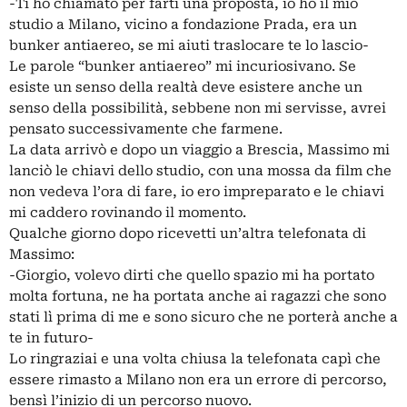
-Ti ho chiamato per farti una proposta, io ho il mio
studio a Milano, vicino a fondazione Prada, era un
bunker antiaereo, se mi aiuti traslocare te lo lascio-
Le parole “bunker antiaereo” mi incuriosivano. Se
esiste un senso della realtà deve esistere anche un
senso della possibilità, sebbene non mi servisse, avrei
pensato successivamente che farmene.
La data arrivò e dopo un viaggio a Brescia, Massimo mi
lanciò le chiavi dello studio, con una mossa da film che
non vedeva l’ora di fare, io ero impreparato e le chiavi
mi caddero rovinando il momento.
Qualche giorno dopo ricevetti un’altra telefonata di
Massimo:
-Giorgio, volevo dirti che quello spazio mi ha portato
molta fortuna, ne ha portata anche ai ragazzi che sono
stati lì prima di me e sono sicuro che ne porterà anche a
te in futuro-
Lo ringraziai e una volta chiusa la telefonata capì che
essere rimasto a Milano non era un errore di percorso,
bensì l’inizio di un percorso nuovo.