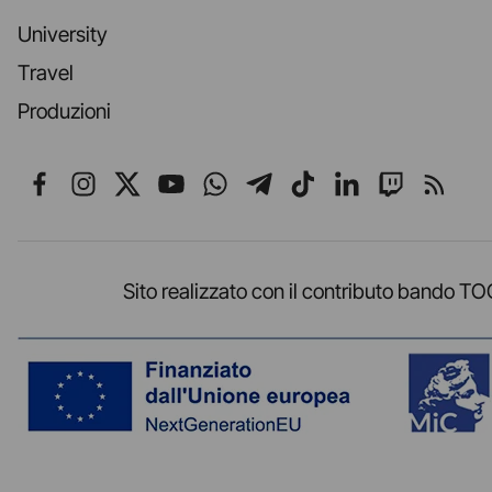
University
Travel
Produzioni
Seguici su Facebook
Seguici su Instagram
Seguici su X
Seguici su YouTube
Seguici su WhatsApp
Seguici su Telegr
Seguici su TikT
Seguici su L
Seguici 
Segui
Sito realizzato con il contributo band