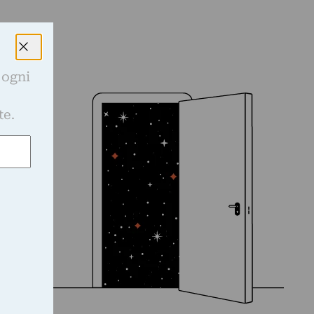
 ogni
e
te.