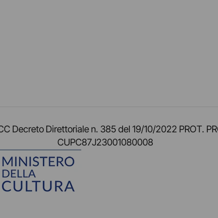
am
ok
inkedIn
su Twitch
ci su Rss
o TOCC Decreto Direttoriale n. 385 del 19/10/2022 
CUPC87J23001080008