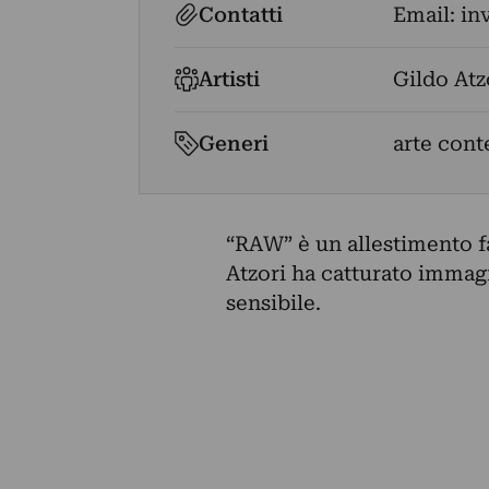
Contatti
Email:
in
Artisti
Gildo Atz
Generi
arte con
“RAW” è un allestimento fa
Atzori ha catturato immagi
sensibile.