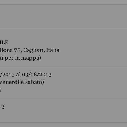
ILE
lona 75, Cagliari, Italia
ui per la mappa)
/2013
al
03/08/2013
,venerdi e sabato)
2
13