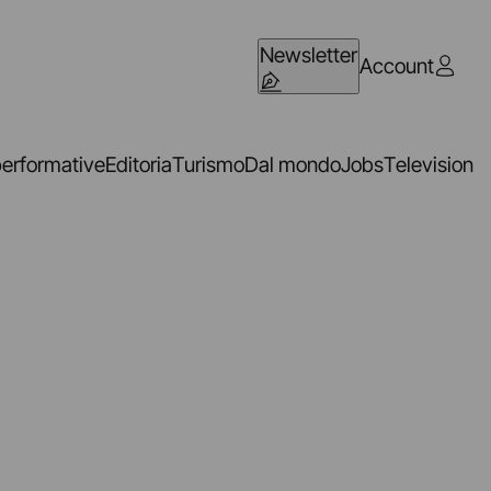
Newsletter
Account
performative
Editoria
Turismo
Dal mondo
Jobs
Television