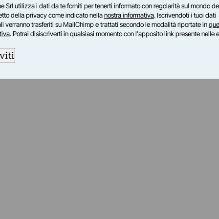
e Srl utilizza i dati da te forniti per tenerti informato con regolarità sul mondo del
petto della privacy come indicato nella
nostra informativa
. Iscrivendoti i tuoi dati
i verranno trasferiti su MailChimp e trattati secondo le modalità riportate in
que
tiva
. Potrai disiscriverti in qualsiasi momento con l'apposito link presente nelle 
viti