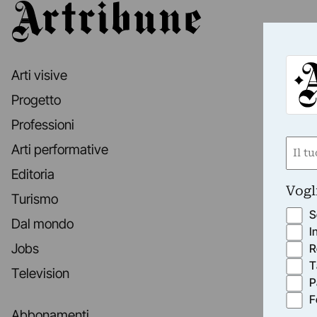
Artribune
Arti visive
Progetto
Professioni
Nom
Arti performative
(Requ
Editoria
First
Vogl
Turismo
S
Dal mondo
I
Jobs
R
T
Television
P
F
Abbonamenti