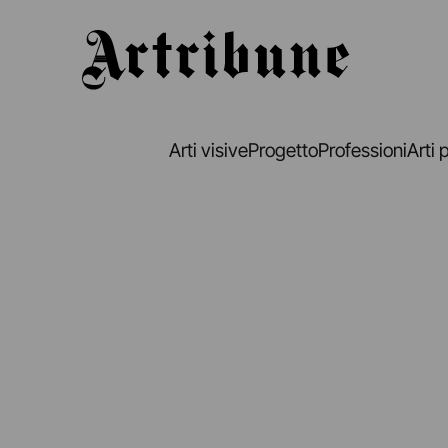
Artribune
Arti visive
Progetto
Professioni
Arti 