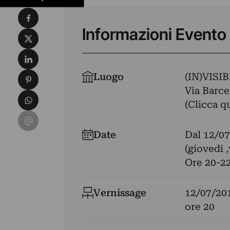
Condividi su Facebook
Informazioni Evento
Condividi su X
Condividi su LinkedIn
Condividi su Pinterest
Luogo
(IN)VISIB
Via Barcel
Condividi su WhatsApp
(Clicca q
Condividi su Email
Date
Dal
12/07
(giovedi 
Ore 20-2
Vernissage
12/07/20
ore 20