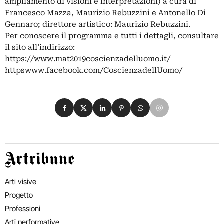
ampliamento di visioni e interpretazioni) a cura di
Francesco Mazza, Maurizio Rebuzzini e Antonello Di
Gennaro; direttore artistico: Maurizio Rebuzzini.
Per conoscere il programma e tutti i dettagli, consultare
il sito all’indirizzo:
https://www.mat2019coscienzadelluomo.it/
httpswww.facebook.com/CoscienzadellUomo/
Condividi su Facebook
Condividi su X
Condividi su LinkedIn
Condividi su Pinterest
Condividi su WhatsApp
Condividi su Email
Artribune
Arti visive
Progetto
Professioni
Arti performative