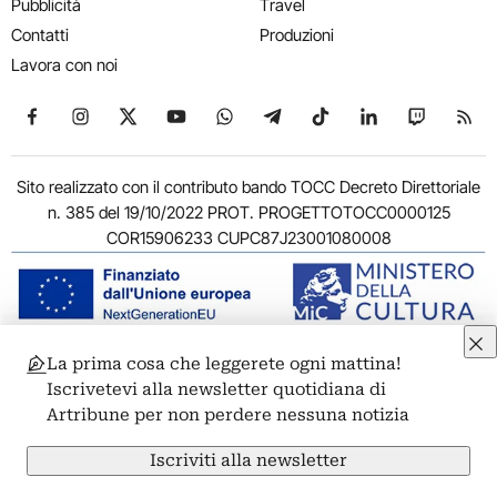
Pubblicità
Travel
Contatti
Produzioni
Lavora con noi
Seguici su Facebook
Seguici su Instagram
Seguici su X
Seguici su YouTube
Seguici su WhatsApp
Seguici su Telegram
Seguici su TikTok
Seguici su Link
Seguici su
Segui
Sito realizzato con il contributo bando TOCC Decreto Direttoriale
n. 385 del 19/10/2022 PROT. PROGETTOTOCC0000125
COR15906233 CUPC87J23001080008
La prima cosa che leggerete ogni mattina!
© 2011-2026 ARTRIBUNE srl – Corso Vittorio Emanuele II, 287 –
Iscrivetevi alla newsletter quotidiana di
00186 Roma - P.I. 11381581005
Artribune per non perdere nessuna notizia
Privacy: Responsabile della protezione dei dati personali
ARTRIBUNE srl – Corso Vittorio Emanuele II, 287 – 00186 Roma
Iscriviti alla newsletter
Termini e condizioni
Privacy Policy
Cookie Policy
Credits