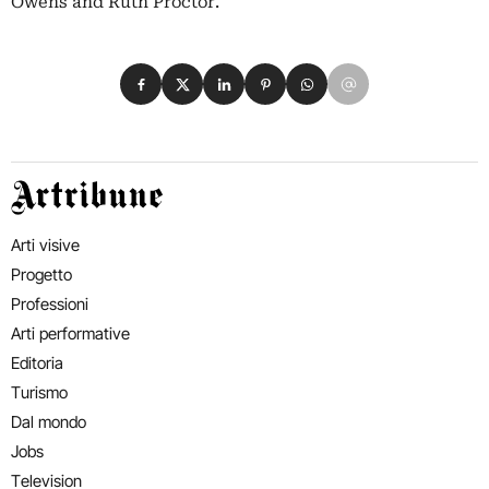
Owens and Ruth Proctor.
Condividi su Facebook
Condividi su X
Condividi su LinkedIn
Condividi su Pinterest
Condividi su WhatsApp
Condividi su Email
Artribune
Arti visive
Progetto
Professioni
Arti performative
Editoria
Turismo
Dal mondo
Jobs
Television