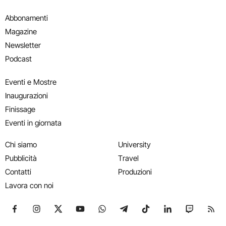
Abbonamenti
Magazine
Newsletter
Podcast
Eventi e Mostre
Inaugurazioni
Finissage
Eventi in giornata
Chi siamo
University
Pubblicità
Travel
Contatti
Produzioni
Lavora con noi
Seguici su Facebook
Seguici su Instagram
Seguici su X
Seguici su YouTube
Seguici su WhatsApp
Seguici su Telegram
Seguici su TikTok
Seguici su Link
Seguici su
Segui