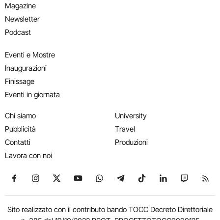
Magazine
Newsletter
Podcast
Eventi e Mostre
Inaugurazioni
Finissage
Eventi in giornata
Chi siamo
University
Pubblicità
Travel
Contatti
Produzioni
Lavora con noi
Seguici su Facebook
Seguici su Instagram
Seguici su X
Seguici su YouTube
Seguici su WhatsApp
Seguici su Telegram
Seguici su TikTok
Seguici su Link
Seguici su
Segui
Sito realizzato con il contributo bando TOCC Decreto Direttoriale