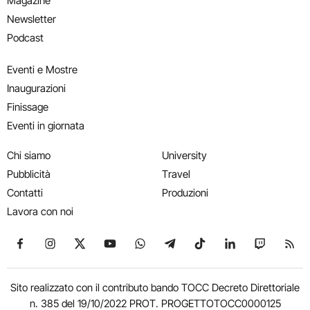
Magazine
Newsletter
Podcast
Eventi e Mostre
Inaugurazioni
Finissage
Eventi in giornata
Chi siamo
University
Pubblicità
Travel
Contatti
Produzioni
Lavora con noi
Seguici su Facebook
Seguici su Instagram
Seguici su X
Seguici su YouTube
Seguici su WhatsApp
Seguici su Telegram
Seguici su TikTok
Seguici su Link
Seguici su
Segui
Sito realizzato con il contributo bando TOCC Decreto Direttoriale
n. 385 del 19/10/2022 PROT. PROGETTOTOCC0000125