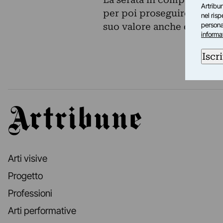
Artribun
per poi proseguire con il d
nel ris
personal
suo valore anche dietro la
informa
Iscri
Artribune
Arti visive
Progetto
Professioni
Arti performative