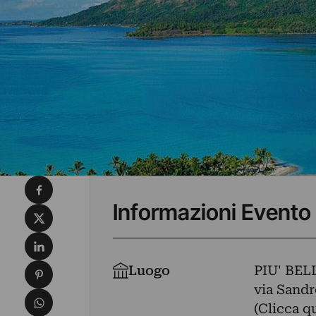
Condividi su Facebook
Informazioni Evento
Condividi su X
Condividi su LinkedIn
Condividi su Pinterest
Luogo
PIU' BE
via Sandr
Condividi su WhatsApp
(Clicca q