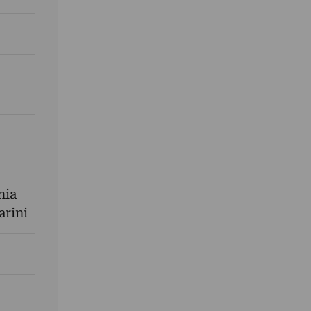
nia
rini