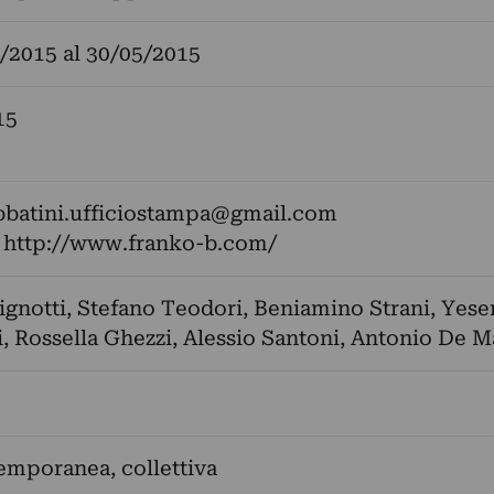
/2015
al
30/05/2015
15
bbatini.ufficiostampa@gmail.com
:
http://www.franko-b.com/
ignotti
,
Stefano Teodori
,
Beniamino Strani
,
Yese
i
,
Rossella Ghezzi
,
Alessio Santoni
,
Antonio De Ma
emporanea, collettiva