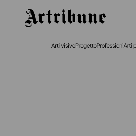
Artribune
Arti visive
Progetto
Professioni
Arti 