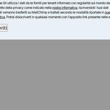
e Srl utilizza i dati da te forniti per tenerti informato con regolarità sul mondo del
j set di Franko B, artista eclettico che mostra il
petto della privacy come indicato nella
nostra informativa
. Iscrivendoti i tuoi dati
i verranno trasferiti su MailChimp e trattati secondo le modalità riportate in
que
 console.
tiva
. Potrai disiscriverti in qualsiasi momento con l'apposito link presente nelle 
viti