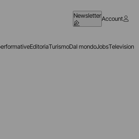
Newsletter
Account
performative
Editoria
Turismo
Dal mondo
Jobs
Television