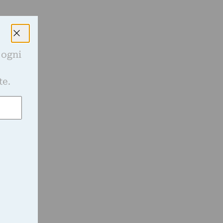
 ogni
e
te.