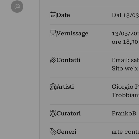
Condividi su Email
Date
Dal
13/03
Vernissage
13/03/20
ore 18,30
Contatti
Email:
sa
Sito web
Artisti
Giorgio P
Trobbian
Curatori
FrankoB
Generi
arte cont