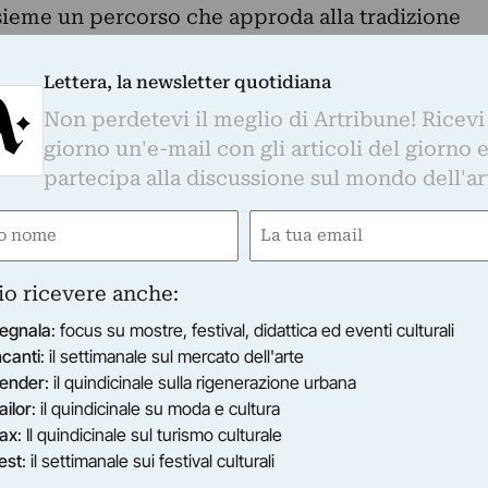
sieme un percorso che approda alla tradizione
a portavoce autorevole il Più BELLO Quality Store.
ti quello di valorizzare la tradizione
Lettera, la newsletter quotidiana
mercializzando prodotti in pelle realizzati da
Non perdetevi il meglio di Artribune! Ricevi
eccellenza, o da singoli artigiani. Nuovi materiali,
giorno un'e-mail con gli articoli del giorno 
mentazioni che hanno portato il quality store a
partecipa alla discussione sul mondo dell'ar
 B nella realizzazione della limited edition di
e
Email
rte a trovare applicazione nel prodotto
gatorio)
(Obbligatorio)
a officina artigianale a divenire contenitore
io ricevere anche:
evi, docenti, Marco Cingolani, Rossella Ghezzi,
egnala
: focus su mostre, festival, didattica ed eventi culturali
edori, Antonio De Marini, Giorgio Pignotti,
ncanti
: il settimanale sul mercato dell'arte
 Trobbiani sotto la curatela di un grande artista
ender
: il quindicinale sulla rigenerazione urbana
ernazionale incrociano linguaggi e rendono gli
ailor
: il quindicinale su moda e cultura
pressivi, dimensioni altre dove l’arte vive,
ax
: Il quindicinale sul turismo culturale
one dei luoghi convenzionali.
est
: il settimanale sui festival culturali
li artisti e del curatore inizierà nel pomeriggio