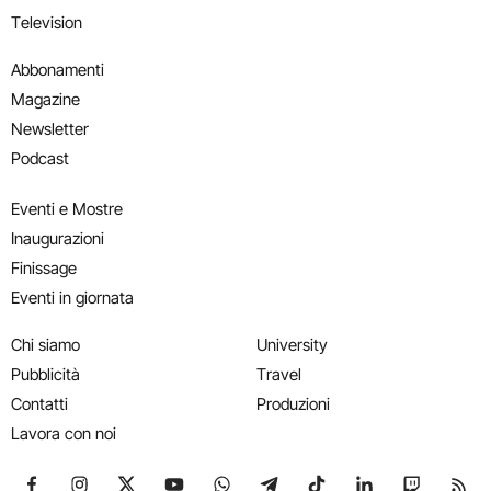
Television
Abbonamenti
Magazine
Newsletter
Podcast
Eventi e Mostre
Inaugurazioni
Finissage
Eventi in giornata
Chi siamo
University
Pubblicità
Travel
Contatti
Produzioni
Lavora con noi
Seguici su Facebook
Seguici su Instagram
Seguici su X
Seguici su YouTube
Seguici su WhatsApp
Seguici su Telegram
Seguici su TikTok
Seguici su Link
Seguici su
Segui