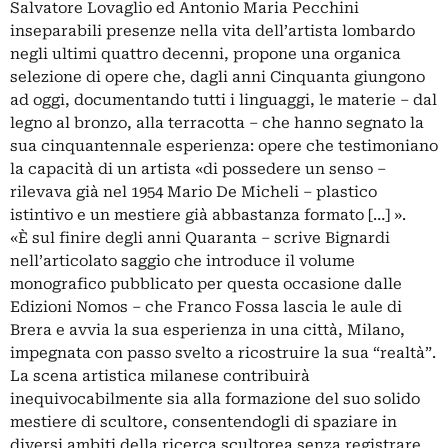
Salvatore Lovaglio ed Antonio Maria Pecchini
inseparabili presenze nella vita dell’artista lombardo
negli ultimi quattro decenni, propone una organica
selezione di opere che, dagli anni Cinquanta giungono
ad oggi, documentando tutti i linguaggi, le materie – dal
legno al bronzo, alla terracotta – che hanno segnato la
sua cinquantennale esperienza: opere che testimoniano
la capacità di un artista «di possedere un senso –
rilevava già nel 1954 Mario De Micheli – plastico
istintivo e un mestiere già abbastanza formato […] ».
«È sul finire degli anni Quaranta – scrive Bignardi
nell’articolato saggio che introduce il volume
monografico pubblicato per questa occasione dalle
Edizioni Nomos – che Franco Fossa lascia le aule di
Brera e avvia la sua esperienza in una città, Milano,
impegnata con passo svelto a ricostruire la sua “realtà”.
La scena artistica milanese contribuirà
inequivocabilmente sia alla formazione del suo solido
mestiere di scultore, consentendogli di spaziare in
diversi ambiti della ricerca scultorea senza registrare