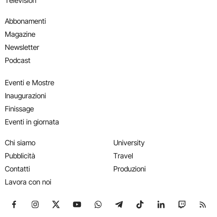
Television
Abbonamenti
Magazine
Newsletter
Podcast
Eventi e Mostre
Inaugurazioni
Finissage
Eventi in giornata
Chi siamo
University
Pubblicità
Travel
Contatti
Produzioni
Lavora con noi
Seguici su Facebook
Seguici su Instagram
Seguici su X
Seguici su YouTube
Seguici su WhatsApp
Seguici su Telegram
Seguici su TikTok
Seguici su Link
Seguici su
Segui