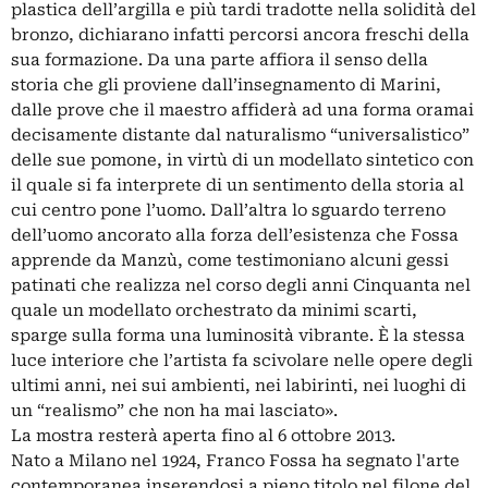
plastica dell’argilla e più tardi tradotte nella solidità del
bronzo, dichiarano infatti percorsi ancora freschi della
sua formazione. Da una parte affiora il senso della
storia che gli proviene dall’insegnamento di Marini,
dalle prove che il maestro affiderà ad una forma oramai
decisamente distante dal naturalismo “universalistico”
delle sue pomone, in virtù di un modellato sintetico con
il quale si fa interprete di un sentimento della storia al
cui centro pone l’uomo. Dall’altra lo sguardo terreno
dell’uomo ancorato alla forza dell’esistenza che Fossa
apprende da Manzù, come testimoniano alcuni gessi
patinati che realizza nel corso degli anni Cinquanta nel
quale un modellato orchestrato da minimi scarti,
sparge sulla forma una luminosità vibrante. È la stessa
luce interiore che l’artista fa scivolare nelle opere degli
ultimi anni, nei sui ambienti, nei labirinti, nei luoghi di
un “realismo” che non ha mai lasciato».
La mostra resterà aperta fino al 6 ottobre 2013.
Nato a Milano nel 1924, Franco Fossa ha segnato l'arte
contemporanea inserendosi a pieno titolo nel filone del