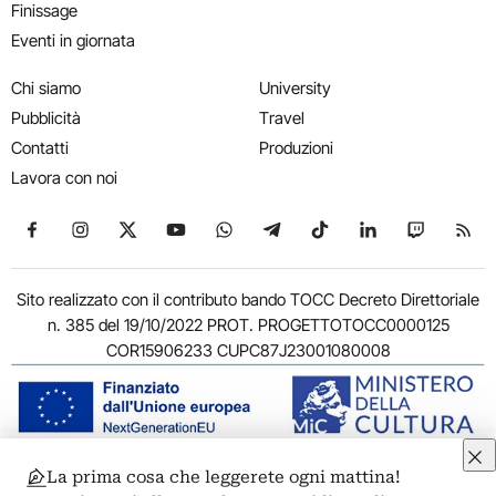
Finissage
Eventi in giornata
Chi siamo
University
Pubblicità
Travel
Contatti
Produzioni
Lavora con noi
Seguici su Facebook
Seguici su Instagram
Seguici su X
Seguici su YouTube
Seguici su WhatsApp
Seguici su Telegram
Seguici su TikTok
Seguici su Link
Seguici su
Segui
Sito realizzato con il contributo bando TOCC Decreto Direttoriale
n. 385 del 19/10/2022 PROT. PROGETTOTOCC0000125
COR15906233 CUPC87J23001080008
La prima cosa che leggerete ogni mattina!
© 2011-2026 ARTRIBUNE srl – Corso Vittorio Emanuele II, 287 –