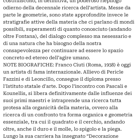
costituiscono, in definitiva, un poderoso riepilogo
odierno della decennale ricerca dell’artista. Messe da
parte le geometrie, sono state approfondite invece le
stratigrafie attive della materia che ci parlano di mondi
possibili, superamenti di quanto conosciuto (andando
oltre Fontana), del dialogo complesso ma nesessario e
di una natura che ha bisogno della nostra
consapevolezza per continuare ad essere lo spazio
concreto ed etereo dell’agire umano.
NOTE BIOGRAFICHE: Franco Ciuti (Roma, 1938) è oggi
un artista di fama internazionale. Allievo di Pericle
Fazzini e di Leoncillo, consegue il diploma presso
l'Istituto statale d'arte. Dopo l’incontro con Pascali e
Kounellis, si libera definitivamente dalle influenze dei
suoi primi maestri e intraprende una ricerca tutta
protesa alla organicità della materia, ovvero alla
ricerca di un confronto tra forma organica e geometria
essenziale, tra cui il quadrato e il cerchio, andando
oltre, anche il duro e il molle, lo spigolo e la piega.
Lungo la sua carriera ha insegnato “Decorazione