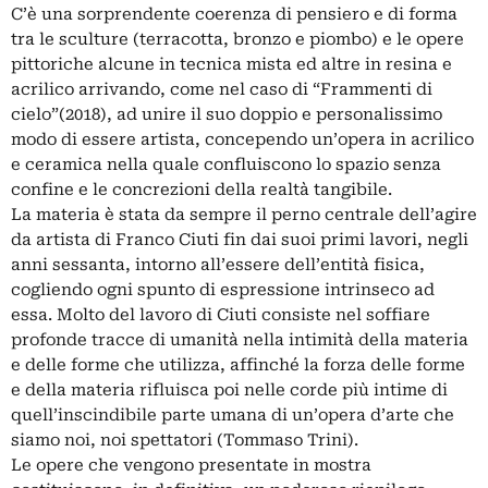
C’è una sorprendente coerenza di pensiero e di forma
tra le sculture (terracotta, bronzo e piombo) e le opere
pittoriche alcune in tecnica mista ed altre in resina e
acrilico arrivando, come nel caso di “Frammenti di
cielo”(2018), ad unire il suo doppio e personalissimo
modo di essere artista, concependo un’opera in acrilico
e ceramica nella quale confluiscono lo spazio senza
confine e le concrezioni della realtà tangibile.
La materia è stata da sempre il perno centrale dell’agire
da artista di Franco Ciuti fin dai suoi primi lavori, negli
anni sessanta, intorno all’essere dell’entità fisica,
cogliendo ogni spunto di espressione intrinseco ad
essa. Molto del lavoro di Ciuti consiste nel soffiare
profonde tracce di umanità nella intimità della materia
e delle forme che utilizza, affinché la forza delle forme
e della materia rifluisca poi nelle corde più intime di
quell’inscindibile parte umana di un’opera d’arte che
siamo noi, noi spettatori (Tommaso Trini).
Le opere che vengono presentate in mostra