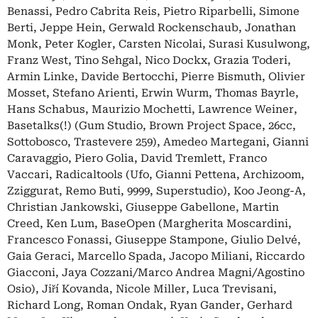
Benassi, Pedro Cabrita Reis, Pietro Riparbelli, Simone
Berti, Jeppe Hein, Gerwald Rockenschaub, Jonathan
Monk, Peter Kogler, Carsten Nicolai, Surasi Kusulwong,
Franz West, Tino Sehgal, Nico Dockx, Grazia Toderi,
Armin Linke, Davide Bertocchi, Pierre Bismuth, Olivier
Mosset, Stefano Arienti, Erwin Wurm, Thomas Bayrle,
Hans Schabus, Maurizio Mochetti, Lawrence Weiner,
Basetalks(!) (Gum Studio, Brown Project Space, 26cc,
Sottobosco, Trastevere 259), Amedeo Martegani, Gianni
Caravaggio, Piero Golia, David Tremlett, Franco
Vaccari, Radicaltools (Ufo, Gianni Pettena, Archizoom,
Zziggurat, Remo Buti, 9999, Superstudio), Koo Jeong-A,
Christian Jankowski, Giuseppe Gabellone, Martin
Creed, Ken Lum, BaseOpen (Margherita Moscardini,
Francesco Fonassi, Giuseppe Stampone, Giulio Delvé,
Gaia Geraci, Marcello Spada, Jacopo Miliani, Riccardo
Giacconi, Jaya Cozzani/Marco Andrea Magni/Agostino
Osio), Jiří Kovanda, Nicole Miller, Luca Trevisani,
Richard Long, Roman Ondak, Ryan Gander, Gerhard