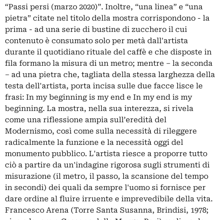
“Passi persi (marzo 2020)”. Inoltre, “una linea” e “una
pietra” citate nel titolo della mostra corrispondono - la
prima - ad una serie di bustine di zucchero il cui
contenuto è consumato solo per metà dall'artista
durante il quotidiano rituale del caffè e che disposte in
fila formano la misura di un metro; mentre – la seconda
– ad una pietra che, tagliata della stessa larghezza della
testa dell'artista, porta incisa sulle due facce lisce le
frasi: In my beginning is my end e In my end is my
beginning. La mostra, nella sua interezza, si rivela
come una riflessione ampia sull’eredità del
Modernismo, così come sulla necessità di rileggere
radicalmente la funzione e la necessità oggi del
monumento pubblico. L'artista riesce a proporre tutto
ciò a partire da un'indagine rigorosa sugli strumenti di
misurazione (il metro, il passo, la scansione del tempo
in secondi) dei quali da sempre l'uomo si fornisce per
dare ordine al fluire irruente e imprevedibile della vita.
Francesco Arena (Torre Santa Susanna, Brindisi, 1978;