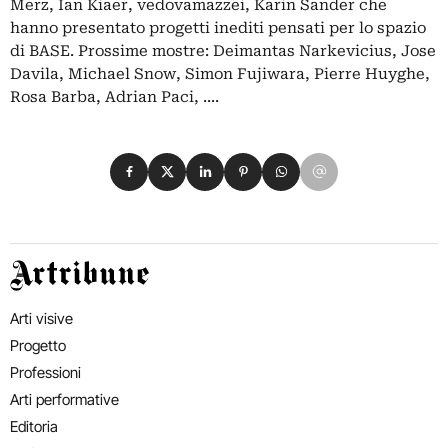
Merz, Ian Kiaer, vedovamazzei, Karin Sander che
hanno presentato progetti inediti pensati per lo spazio
di BASE. Prossime mostre: Deimantas Narkevicius, Jose
Davila, Michael Snow, Simon Fujiwara, Pierre Huyghe,
Rosa Barba, Adrian Paci, ....
Condividi su Facebook
Condividi su X
Condividi su LinkedIn
Condividi su Pinterest
Condividi su WhatsApp
Condividi su Email
Artribune
Arti visive
Progetto
Professioni
Arti performative
Editoria