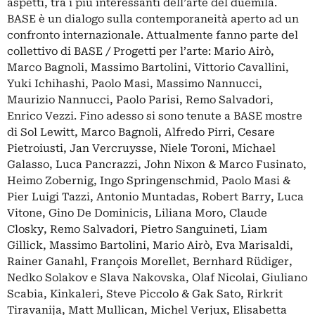
aspetti, tra i più interessanti dell’arte del duemila.
BASE è un dialogo sulla contemporaneità aperto ad un
confronto internazionale. Attualmente fanno parte del
collettivo di BASE / Progetti per l’arte: Mario Airò,
Marco Bagnoli, Massimo Bartolini, Vittorio Cavallini,
Yuki Ichihashi, Paolo Masi, Massimo Nannucci,
Maurizio Nannucci, Paolo Parisi, Remo Salvadori,
Enrico Vezzi. Fino adesso si sono tenute a BASE mostre
di Sol Lewitt, Marco Bagnoli, Alfredo Pirri, Cesare
Pietroiusti, Jan Vercruysse, Niele Toroni, Michael
Galasso, Luca Pancrazzi, John Nixon & Marco Fusinato,
Heimo Zobernig, Ingo Springenschmid, Paolo Masi &
Pier Luigi Tazzi, Antonio Muntadas, Robert Barry, Luca
Vitone, Gino De Dominicis, Liliana Moro, Claude
Closky, Remo Salvadori, Pietro Sanguineti, Liam
Gillick, Massimo Bartolini, Mario Airò, Eva Marisaldi,
Rainer Ganahl, François Morellet, Bernhard Rüdiger,
Nedko Solakov e Slava Nakovska, Olaf Nicolai, Giuliano
Scabia, Kinkaleri, Steve Piccolo & Gak Sato, Rirkrit
Tiravanija, Matt Mullican, Michel Verjux, Elisabetta