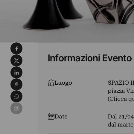
Condividi su Facebook
Informazioni Evento
Condividi su X
Condividi su LinkedIn
Condividi su Pinterest
Luogo
SPAZIO I
piazza Vir
Condividi su WhatsApp
(Clicca q
Condividi su Email
Date
Dal
21/04
dal marte