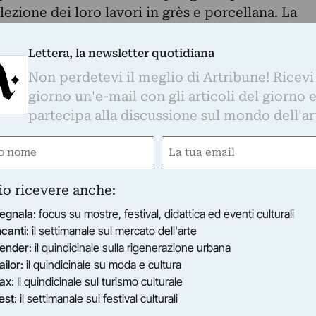
lezione dei loro lavori in grès e porcellana. La
i, declinata da ciascun ceramista secondo il
i passo con il lavoro sulla superficie: che sia
Lettera, la newsletter quotidiana
ta al naturale, non è mai una scelta decorativa, m
Non perdetevi il meglio di Artribune! Ricevi
 materia delle opere.
giorno un'e-mail con gli articoli del giorno 
no nel 1947. Nel 1974, dopo aver lavorato otto
partecipa alla discussione sul mondo dell'ar
nza a ragazzi con disabilità mentali, si laurea in
e
Email
di Trento. Nel 1975 inizia la ricerca nel campo
 e porcellana per realizzare sia sculture che
ired)
(Required)
Milano, accanto alle Colonne di San Lorenzo,
io ricevere anche:
rio con forno ceramico in cui lavora da più di tre
egnala
: focus su mostre, festival, didattica ed eventi culturali
te generazioni di assistenti e allievi provenienti
ncanti
: il settimanale sul mercato dell'arte
 mostre personali e collettive sia in Italia che
ender
: il quindicinale sulla rigenerazione urbana
ori fanno parte di collezioni sia pubbliche che
ailor
: il quindicinale su moda e cultura
la produzione ceramica affianca una ricerca
ax
: Il quindicinale sul turismo culturale
he e materiali diversi. Vive e lavora a Milano.
est
: il settimanale sui festival culturali