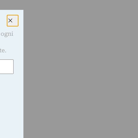
a
 ogni
e
te.