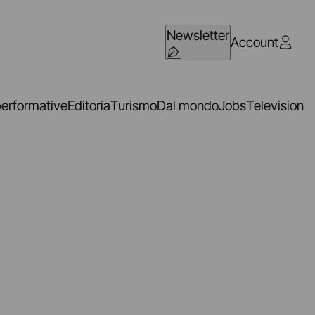
Newsletter
Account
performative
Editoria
Turismo
Dal mondo
Jobs
Television