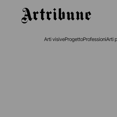
Artribune
Arti visive
Progetto
Professioni
Arti 