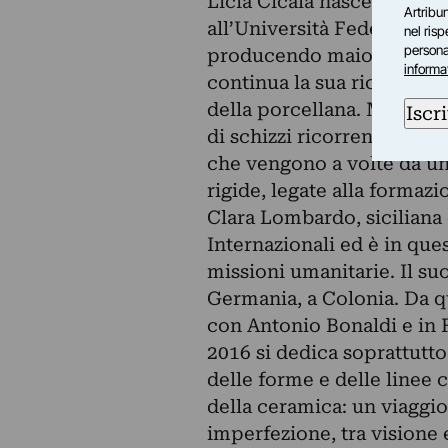
Licia Cicala nasce a Napoli
Artribun
all’Università Federico II
nel ris
personal
producendo maioliche, poi 
informa
continua la sua ricerca pa
della porcellana. Molto sp
Iscri
di schizzi ricorrenti: dis
che vengono a volte da un
rigide, legate alla formazi
Clara Lombardo, siciliana 
Internazionali ed è in qu
missioni umanitarie. Il su
Germania, a Colonia. Da qu
con Antonio Bonaldi e in
2016 si dedica soprattutto
delle forme e delle linee c
della ceramica: un viaggio
imperfezione, tra vision