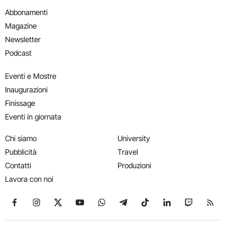
Abbonamenti
Magazine
Newsletter
Podcast
Eventi e Mostre
Inaugurazioni
Finissage
Eventi in giornata
Chi siamo
University
Pubblicità
Travel
Contatti
Produzioni
Lavora con noi
Seguici su Facebook
Seguici su Instagram
Seguici su X
Seguici su YouTube
Seguici su WhatsApp
Seguici su Telegram
Seguici su TikTok
Seguici su Link
Seguici su
Segui