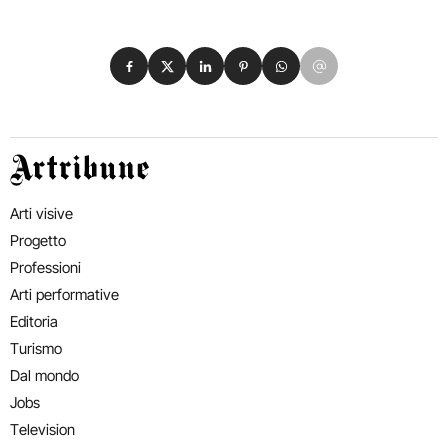
Condividi su Facebook
Condividi su X
Condividi su LinkedIn
Condividi su Pinterest
Condividi su WhatsApp
Condividi su Email
Artribune
Arti visive
Progetto
Professioni
Arti performative
Editoria
Turismo
Dal mondo
Jobs
Television