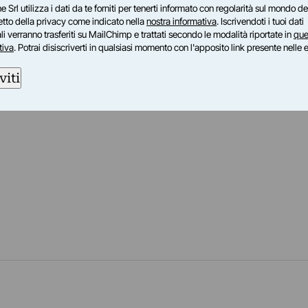
e Srl utilizza i dati da te forniti per tenerti informato con regolarità sul mondo del
petto della privacy come indicato nella
nostra informativa
. Iscrivendoti i tuoi dati
i verranno trasferiti su MailChimp e trattati secondo le modalità riportate in
que
tiva
. Potrai disiscriverti in qualsiasi momento con l'apposito link presente nelle 
viti