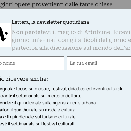
giori opere provenienti dalle tante chiese
.
tampa
Lettera, la newsletter quotidiana
Non perdetevi il meglio di Artribune! Ricevi
iero in Mercato, un Museo, quello di Arte Sacra
giorno un'e-mail con gli articoli del giorno 
rio nella canonica della chiesa ha trovato, nel
partecipa alla discussione sul mondo dell'ar
le.
 e antiche sale, allestite con un tocco di
e
Email
te delle maggiori opere provenienti dalle tante
gatorio)
(Obbligatorio)
ritorio.
io ricevere anche:
egnala
: focus su mostre, festival, didattica ed eventi culturali
ncanti
: il settimanale sul mercato dell'arte
ender
: il quindicinale sulla rigenerazione urbana
ailor
: il quindicinale su moda e cultura
ax
: Il quindicinale sul turismo culturale
est
: il settimanale sui festival culturali