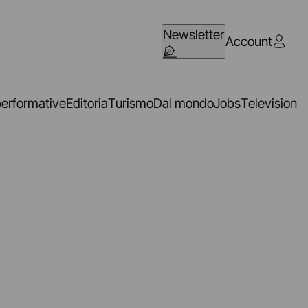
Newsletter
Account
performative
Editoria
Turismo
Dal mondo
Jobs
Television