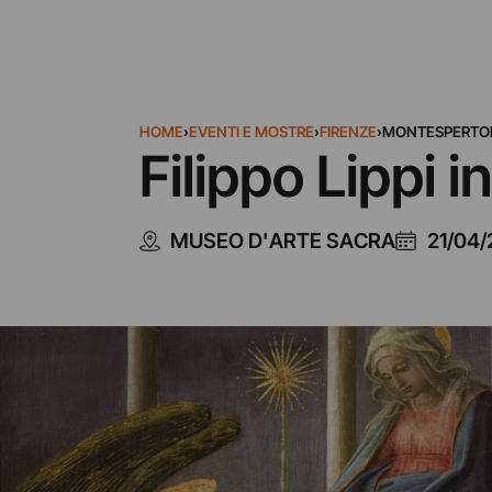
HOME
›
EVENTI E MOSTRE
›
FIRENZE
›
MONTESPERTOL
Filippo Lippi i
MUSEO D'ARTE SACRA
21/04