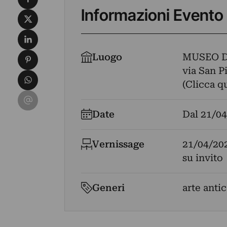
Informazioni Evento
Condividi su X
Condividi su LinkedIn
Condividi su Pinterest
Luogo
MUSEO D
via San P
Condividi su WhatsApp
(Clicca q
Condividi su Email
Date
Dal
21/04
Vernissage
21/04/20
su invito
Generi
arte antic