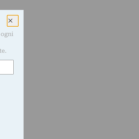
 ogni
e
te.