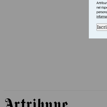
Artribun
nel ris
personal
informa
Iscri
Artribune