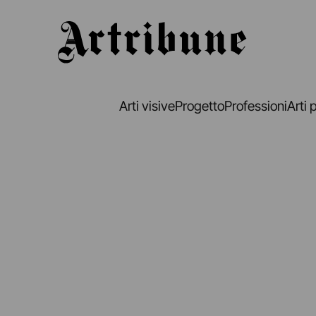
Artribune
Arti visive
Progetto
Professioni
Arti 