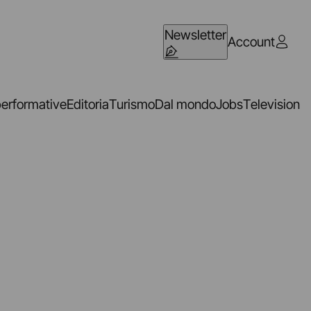
Newsletter
Account
performative
Editoria
Turismo
Dal mondo
Jobs
Television