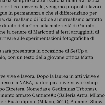
ha da sempre caratterizzato la ricerca artistica
io critico trasversale, vengono proposti i lavori
 segue in permanenza e che si differenziano per
a: dal realismo di Iudice al surrealismo astratto
 diluito della Coni alla matericità di Giurato,
e la cenere di Mariconti ai ferri arrugginiti di
arrivare alle sperimentazioni fotografiche di
 sarà presentata in occasione di SetUp a
io, con un testo della giovane critica Marta
e vive e lavora. Dopo la laurea in arti visive e
 presso la NABA, partecipa a diversi workshop
upo Etcetera, Nomedas e Gediminas Urbonas).
emento armato Cantiere#2 (Galleria Artra, Milano
tere - Buste dipinte (Milano, 2011), Summer Show