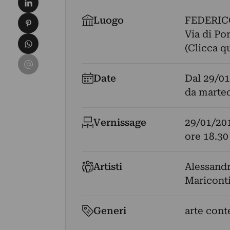
Condividi su Pinterest
Luogo
FEDERIC
Via di Por
Condividi su WhatsApp
(Clicca q
Condividi su Email
Date
Dal
29/01
da marted
Vernissage
29/01/20
ore 18.30
Artisti
Alessand
Maricont
Generi
arte cont