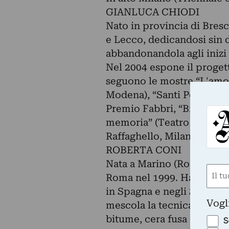
GIANLUCA CHIODI
Nato in provincia di Bresc
e Lecco, dedicandosi sin da
abbandonandola agli inizi 
Nel 2004 espone il progett
seguono le mostre “L'amor
Modena), “Santi Peccati e 
Premio Fabbri, “Biennale d
memoria” (Teatro della C
Raffaghello, Milano), Ris
ROBERTA CONI
Nata a Marino (Roma) nel 1
Nom
Roma nel 1999. Ha integrat
(Requ
in Spagna e negli Stati Un
First
Vogl
mescola la tecnica classica
bitume, cera fusa e colla. 
S