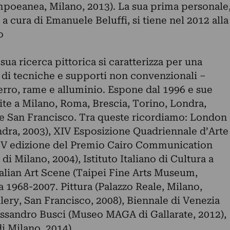
poeanea, Milano, 2013). La sua prima personale
, a cura di Emanuele Beluffi, si tiene nel 2012 alla
o
sua ricerca pittorica si caratterizza per una
di tecniche e supporti non convenzionali –
 ferro, rame e alluminio. Espone dal 1996 e sue
tite a Milano, Roma, Brescia, Torino, Londra,
e San Francisco. Tra queste ricordiamo: London
ndra, 2003), XIV Esposizione Quadriennale d’Arte
, V edizione del Premio Cairo Communication
i Milano, 2004), Istituto Italiano di Cultura a
alian Art Scene (Taipei Fine Arts Museum,
na 1968-2007. Pittura (Palazzo Reale, Milano,
lery, San Francisco, 2008), Biennale di Venezia
lessandro Busci (Museo MAGA di Gallarate, 2012),
di Milano, 2014).