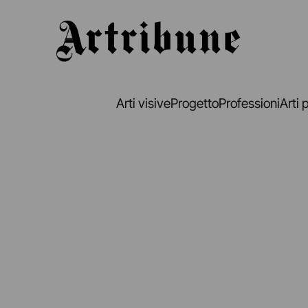
Artribune
Arti visive
Progetto
Professioni
Arti 