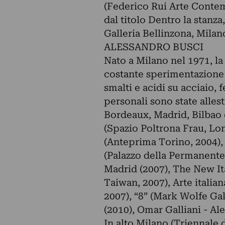
(Federico Rui Arte Contem
dal titolo Dentro la stanza
Galleria Bellinzona, Milan
ALESSANDRO BUSCI
Nato a Milano nel 1971, la 
costante sperimentazione 
smalti e acidi su acciaio,
personali sono state alles
Bordeaux, Madrid, Bilbao 
(Spazio Poltrona Frau, Lo
(Anteprima Torino, 2004)
(Palazzo della Permanente d
Madrid (2007), The New It
Taiwan, 2007), Arte italia
2007), “8” (Mark Wolfe Gal
(2010), Omar Galliani - A
In alto Milano (Triennale 