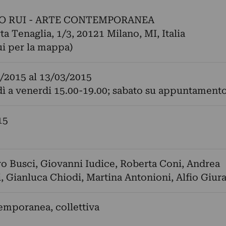
O RUI - ARTE CONTEMPORANEA
ta Tenaglia, 1/3, 20121 Milano, MI, Italia
ui per la mappa)
/2015
al
13/03/2015
ì a venerdi 15.00-19.00; sabato su appuntament
15
ro Busci
,
Giovanni Iudice
,
Roberta Coni
,
Andrea
i
,
Gianluca Chiodi
,
Martina Antonioni
,
Alfio Giur
emporanea, collettiva