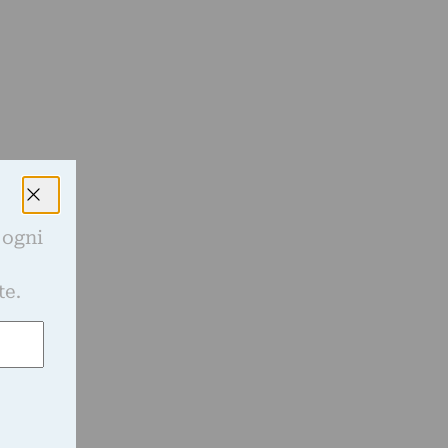
 ogni
e
te.