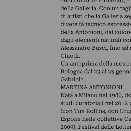
clima di forte fermento, e 
della Galleria. Con un tagl
di artisti che la Galleria
diversità tecnico espressiv
della Antonioni, dal colore
dagli elementi naturali com
Alessandro Busci, fino ad 
Chiodi.
Un'anteprima della mostra
Bologna dal 23 al 25 genna
Gabriele.
MARTINA ANTONIONI
Nata a Milano nel 1986, dov
studi curatoriali nel 2012
(con Tim Rollins, con Gr
Espone nelle collettive C
2009), Festival delle Let