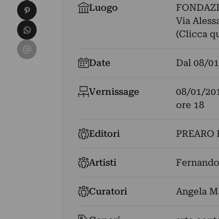
Condividi su Pinterest
Luogo
FONDAZ
Via Aless
Condividi su WhatsApp
(Clicca q
Condividi su Email
Date
Dal
08/01
Vernissage
08/01/20
ore 18
Editori
PREARO 
Artisti
Fernando
Curatori
Angela M