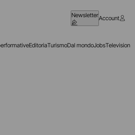
Newsletter
Account
performative
Editoria
Turismo
Dal mondo
Jobs
Television