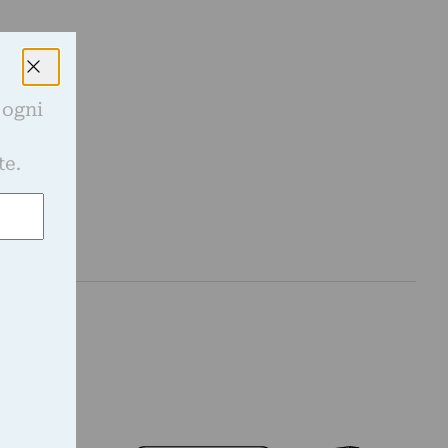
 ogni
e
te.