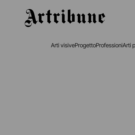
Artribune
Arti visive
Progetto
Professioni
Arti 