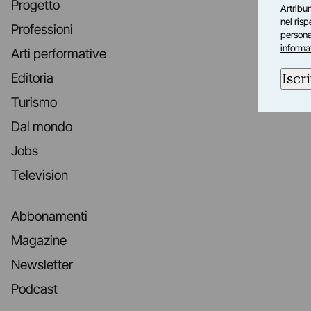
Progetto
Artribun
nel ris
Professioni
personal
informa
Arti performative
Editoria
Iscri
Turismo
Dal mondo
Jobs
Television
Abbonamenti
Magazine
Newsletter
Podcast