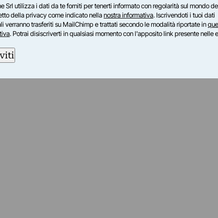
e Srl utilizza i dati da te forniti per tenerti informato con regolarità sul mondo del
petto della privacy come indicato nella
nostra informativa
. Iscrivendoti i tuoi dati
i verranno trasferiti su MailChimp e trattati secondo le modalità riportate in
que
tiva
. Potrai disiscriverti in qualsiasi momento con l'apposito link presente nelle 
viti