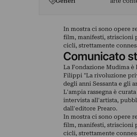
Generi
arte con
In mostra ci sono opere rea
film, manifesti, striscioni
cicli, strettamente conness
Comunicato s
La Fondazione Mudima è li
Filippi "La rivoluzione priv
degli anni Sessanta e gli a
L'ampia rassegna è curata
intervista all'artista, pub
dall'editore Prearo.
In mostra ci sono opere rea
film, manifesti, striscioni
cicli, strettamente conness