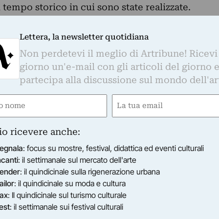
 tempo storico in cui sono state realizzate.
Lettera, la newsletter quotidiana
Non perdetevi il meglio di Artribune! Ricevi
giorno un'e-mail con gli articoli del giorno 
partecipa alla discussione sul mondo dell'ar
e
Email
ired)
(Required)
io ricevere anche:
egnala
: focus su mostre, festival, didattica ed eventi culturali
ncanti
: il settimanale sul mercato dell'arte
ender
: il quindicinale sulla rigenerazione urbana
ailor
: il quindicinale su moda e cultura
ax
: Il quindicinale sul turismo culturale
est
: il settimanale sui festival culturali