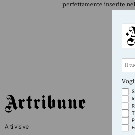
perfettamente inserite nel
Nom
(Requ
First
Vogl
S
Artribune
I
R
T
P
Arti visive
F