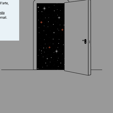
l'arte,
sta
email.